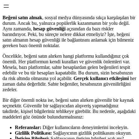
Beğeni satın almak
, sosyal medya dünyasında sıkça karşılaşılan bir
durum. Ancak bu, yalnızca popülerlik kazanmanın bir yolu değil.
Aynı zamanda,
hesap güvenliği
açısından da bazı riskler
barındırıyor. Peki, bu süreçte nelere dikkat etmeliyiz? İşte, beğeni
satın almanın hesap güvenliği ile bağlantısını anlamak için bilmeniz
gereken bazı önemli noktalar.
Öncelikle, beğeni satın alırken hangi platformu kullandığınız çok
önemli. Her platformun kendi kuralları ve güvenlik önlemleri var.
Mesela, bazı platformlar, sahte hesaplardan gelen beğenileri tespit
edebilir ve bu tür hesapları kapatabilir. Bu durum, sizin hesabınızın
da risk altında olmasına yol açabilir.
Gerçek kullanıcı etkileşimi
her
zaman daha değerlidir. Sahte beğeniler, hesabınızın güvenilirliğini
zedeler.
Bir diğer önemli nokta ise, beğeni satın alırken güvenilir bir kaynak
seçmektir. Güvenilir bir sağlayıcıdan alışveriş yapmadığınız
takdirde, kişisel bilgileriniz tehlikeye girebilir. Bu nedenle, aşağıdaki
maddeleri göz önünde bulundurmalısınız:
Referanslar:
Diğer kullanıcıların deneyimlerini inceleyin.
Gizlilik Politikası:
Sağlayıcının gizlilik politikasını okuyun.
İletişim Bilgileri:
Sağlayıcının iletişim bilgileri açık mı?