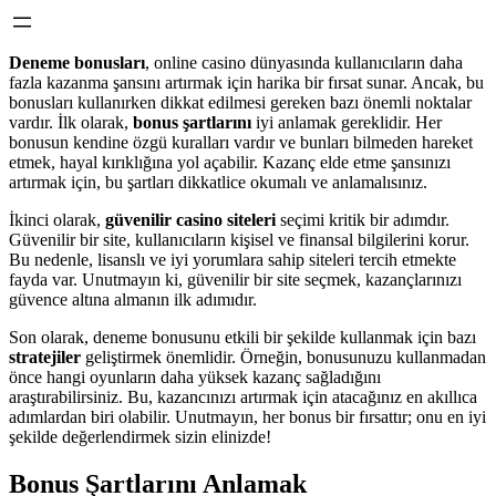
Deneme bonusları
, online casino dünyasında kullanıcıların daha
fazla kazanma şansını artırmak için harika bir fırsat sunar. Ancak, bu
bonusları kullanırken dikkat edilmesi gereken bazı önemli noktalar
vardır. İlk olarak,
bonus şartlarını
iyi anlamak gereklidir. Her
bonusun kendine özgü kuralları vardır ve bunları bilmeden hareket
etmek, hayal kırıklığına yol açabilir. Kazanç elde etme şansınızı
artırmak için, bu şartları dikkatlice okumalı ve anlamalısınız.
İkinci olarak,
güvenilir casino siteleri
seçimi kritik bir adımdır.
Güvenilir bir site, kullanıcıların kişisel ve finansal bilgilerini korur.
Bu nedenle, lisanslı ve iyi yorumlara sahip siteleri tercih etmekte
fayda var. Unutmayın ki, güvenilir bir site seçmek, kazançlarınızı
güvence altına almanın ilk adımıdır.
Son olarak, deneme bonusunu etkili bir şekilde kullanmak için bazı
stratejiler
geliştirmek önemlidir. Örneğin, bonusunuzu kullanmadan
önce hangi oyunların daha yüksek kazanç sağladığını
araştırabilirsiniz. Bu, kazancınızı artırmak için atacağınız en akıllıca
adımlardan biri olabilir. Unutmayın, her bonus bir fırsattır; onu en iyi
şekilde değerlendirmek sizin elinizde!
Bonus Şartlarını Anlamak