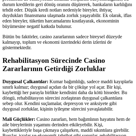
durum kredilerin geri dönüş oranını düşürerek, bankaların karlılığını
tehdit eder. Düşük kredi notları nedeniyle bireyler, ihtiyaç
duydukları finansmana ulaşmada zorluk yaşayabilir. Ek olarak, iflas
eden bireyler, tüketim harcamalarını kısıtlayarak, ekonominin
büyümesine negatif katkıda bulunur.
Bütün bu faktörler, casino zararlarının sadece bireysel düzeyde
kalmayıp, toplum ve ekonomi üzerindeki derin izlerini de
göstermektedir.
Rehabilitasyon Sürecinde Casino
Zararlarının Getirdiği Zorluklar
Duygusal Çalkantılar:
Kumar bağımlılığı, sadece maddi kayıplarla
sınırlı kalmaz; duygusal açıdan da bir çöküşe yol açar. Bir kişi,
kaybettiği her parayla birlikte kendisini daha da kötü hisseder. Bu
döngü, rehabilitasyon sürecini zorlaştıran duygusal çalkantılara
sebep olur. Kendini suçlamalar, depresyon ve anksiyete gibi
duygusal zorluklar, kişinin iyileşme sürecini yavaşlatabilir.
Mali Güçlükler:
Casino zararları, hem bağımlının hayatını hem de
aile bireylerinin yaşamını derinden etkileyebilir. Kişi,
kaybettikleriyle başa çıkmaya çalışırken, maddi sıkıntılara girebilir.
Borçlar, icralar ve ekonomik tahribat gibi sorunlar, rehabilitasyon