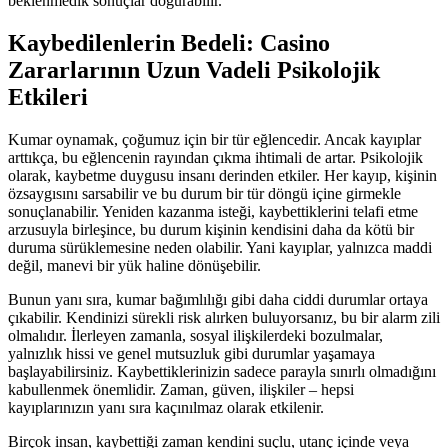
beklenmedik sonuçlar doğurabilir.
Kaybedilenlerin Bedeli: Casino
Zararlarının Uzun Vadeli Psikolojik
Etkileri
Kumar oynamak, çoğumuz için bir tür eğlencedir. Ancak kayıplar
arttıkça, bu eğlencenin rayından çıkma ihtimali de artar. Psikolojik
olarak, kaybetme duygusu insanı derinden etkiler. Her kayıp, kişinin
özsaygısını sarsabilir ve bu durum bir tür döngü içine girmekle
sonuçlanabilir. Yeniden kazanma isteği, kaybettiklerini telafi etme
arzusuyla birleşince, bu durum kişinin kendisini daha da kötü bir
duruma sürüklemesine neden olabilir. Yani kayıplar, yalnızca maddi
değil, manevi bir yük haline dönüşebilir.
Bunun yanı sıra, kumar bağımlılığı gibi daha ciddi durumlar ortaya
çıkabilir. Kendinizi sürekli risk alırken buluyorsanız, bu bir alarm zili
olmalıdır. İlerleyen zamanla, sosyal ilişkilerdeki bozulmalar,
yalnızlık hissi ve genel mutsuzluk gibi durumlar yaşamaya
başlayabilirsiniz. Kaybettiklerinizin sadece parayla sınırlı olmadığını
kabullenmek önemlidir. Zaman, güven, ilişkiler – hepsi
kayıplarınızın yanı sıra kaçınılmaz olarak etkilenir.
Birçok insan, kaybettiği zaman kendini suçlu, utanç içinde veya