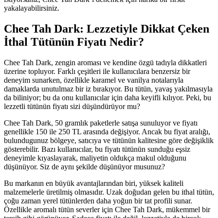
yakalayabilirsiniz.
Chee Tah Dark: Lezzetiyle Dikkat Çeken
İthal Tütünün Fiyatı Nedir?
Chee Tah Dark, zengin aroması ve kendine özgü tadıyla dikkatleri
üzerine topluyor. Farklı çeşitleri ile kullanıcılara benzersiz bir
deneyim sunarken, özellikle karamel ve vanilya notalarıyla
damaklarda unutulmaz bir iz bırakıyor. Bu tütün, yavaş yakılmasıyla
da biliniyor; bu da onu kullanıcılar için daha keyifli kılıyor. Peki, bu
lezzetli tütünün fiyatı sizi düşündürüyor mu?
Chee Tah Dark, 50 gramlık paketlerle satışa sunuluyor ve fiyatı
genellikle 150 ile 250 TL arasında değişiyor. Ancak bu fiyat aralığı,
bulundugunuz bölgeye, satıcıya ve tütünün kalitesine göre değişiklik
gösterebilir. Bazı kullanıcılar, bu fiyatı tütünün sunduğu eşsiz
deneyimle kıyaslayarak, maliyetin oldukça makul olduğunu
düşünüyor. Siz de aynı şekilde düşünüyor musunuz?
Bu markanın en büyük avantajlarından biri, yüksek kaliteli
malzemelerle üretilmiş olmasıdır. Uzak doğudan gelen bu ithal tütün,
çoğu zaman yerel tütünlerden daha yoğun bir tat profili sunar.
Özellikle aromalı tütün severler için Chee Tah Dark, mükemmel bir