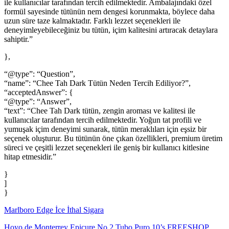
ile kullanıcılar tarafından tercih edilmektedir. Ambalajındaki özel
formül sayesinde tütünün nem dengesi korunmakta, böylece daha
uzun süre taze kalmaktadır. Farklı lezzet seçenekleri ile
deneyimleyebileceğiniz bu tütün, içim kalitesini artıracak detaylara
sahiptir.”
},
“@type”: “Question”,
“name”: “Chee Tah Dark Tütün Neden Tercih Ediliyor?”,
“acceptedAnswer”: {
“@type”: “Answer”,
“text”: “Chee Tah Dark tütün, zengin aroması ve kalitesi ile
kullanıcılar tarafından tercih edilmektedir. Yoğun tat profili ve
yumuşak içim deneyimi sunarak, tütün meraklıları için eşsiz bir
seçenek oluşturur. Bu tütünün öne çıkan özellikleri, premium üretim
süreci ve çeşitli lezzet seçenekleri ile geniş bir kullanıcı kitlesine
hitap etmesidir.”
}
]
}
Marlboro Edge İce İthal Sigara
Hoyo de Monterrey Epicure No.2 Tubo Puro 10’s FREESHOP