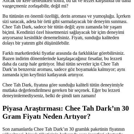
Ancak bir kere denedikten sonra, bu tat ve lezzet karşısında bir daha
vazgeçmeniz zorlaşabilir, değil mi?
Bu tütünün en önemli özelliği, derin aroması ve yumoşluğu. İçerken
sizi saracak, adeta bir örtü gibi sarmalayacak bir deneyim sunması.
Chee Tah Dark, sadece bir tütün değil; aynı zamanda bir yaşam
biçimi. Kendinizi özel hissetmenizi sağlayacak bir içim deneyimi
arıyorsanız kesinlikle denemelisiniz. Fiyatı, sunduğu kaliteden
dolayı bir yatırım gibi düşünülebilir.
Farklı marketlerdeki fiyatlar arasında da farklılıklar görebilirsiniz.
Bazen indirim dönemlerinde karşılaşacağınız fırsatlar, bu lezzeti
daha da cazip hale getiriyor. İthal tütün severler için Chee Tah
Dark’ın benzersiz aroması, sadece göz boyamakla kalmıyor; aynı
zamanda içim keyfinizi katlayarak artırıyor.
Chee Tah Dark, fiyatına göre sunduğu kaliteli tütün deneyimiyle
mutlaka değerlendirilmesi gereken bir seçenek. Eğer bu lezzeti
deneyimlemediyseniz, belki de şimdi tam zamanı!
Piyasa Araştırması: Chee Tah Dark’ın 30
Gram Fiyatı Neden Artıyor?
Son zamanlarda Chee Tah Dark’ın 30 gramlık paketinin fiyatının