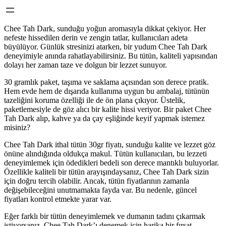
Chee Tah Dark, sunduğu yoğun aromasıyla dikkat çekiyor. Her
nefeste hissedilen derin ve zengin tatlar, kullanıcıları adeta
büyülüyor. Günlük stresinizi atarken, bir yudum Chee Tah Dark
deneyimiyle anında rahatlayabilirsiniz. Bu tütün, kaliteli yapısından
dolayı her zaman taze ve dolgun bir lezzet sunuyor.
30 gramlık paket, taşıma ve saklama açısından son derece pratik.
Hem evde hem de dışarıda kullanıma uygun bu ambalaj, tütünün
tazeliğini koruma özelliği ile de ön plana çıkıyor. Üstelik,
paketlemesiyle de göz alıcı bir kalite hissi veriyor. Bir paket Chee
Tah Dark alıp, kahve ya da çay eşliğinde keyif yapmak istemez
misiniz?
Chee Tah Dark ithal tütün 30gr fiyatı, sunduğu kalite ve lezzet göz
önüne alındığında oldukça makul. Tütün kullanıcıları, bu lezzeti
deneyimlemek için ödedikleri bedeli son derece mantıklı buluyorlar.
Özellikle kaliteli bir tütün arayışındaysanız, Chee Tah Dark sizin
için doğru tercih olabilir. Ancak, tütün fiyatlarının zamanla
değişebileceğini unutmamakta fayda var. Bu nedenle, güncel
fiyatları kontrol etmekte yarar var.
Eğer farklı bir tütün deneyimlemek ve dumanın tadını çıkarmak
istiyorsanız, Chee Tah Dark’ı denemek için harika bir fırsat