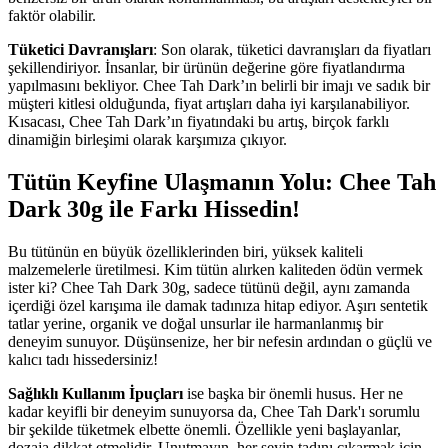
faktör olabilir.
Tüketici Davranışları
: Son olarak, tüketici davranışları da fiyatları
şekillendiriyor. İnsanlar, bir ürünün değerine göre fiyatlandırma
yapılmasını bekliyor. Chee Tah Dark’ın belirli bir imajı ve sadık bir
müşteri kitlesi olduğunda, fiyat artışları daha iyi karşılanabiliyor.
Kısacası, Chee Tah Dark’ın fiyatındaki bu artış, birçok farklı
dinamiğin birleşimi olarak karşımıza çıkıyor.
Tütün Keyfine Ulaşmanın Yolu: Chee Tah
Dark 30g ile Farkı Hissedin!
Bu tütünün en büyük özelliklerinden biri, yüksek kaliteli
malzemelerle üretilmesi. Kim tütün alırken kaliteden ödün vermek
ister ki? Chee Tah Dark 30g, sadece tütünü değil, aynı zamanda
içerdiği özel karışıma ile damak tadınıza hitap ediyor. Aşırı sentetik
tatlar yerine, organik ve doğal unsurlar ile harmanlanmış bir
deneyim sunuyor. Düşünsenize, her bir nefesin ardından o güçlü ve
kalıcı tadı hissedersiniz!
Sağlıklı Kullanım İpuçları
ise başka bir önemli husus. Her ne
kadar keyifli bir deneyim sunuyorsa da, Chee Tah Dark'ı sorumlu
bir şekilde tüketmek elbette önemli. Özellikle yeni başlayanlar,
dozaja dikkat etmelidir. Unutmayın, her şeyin tadını çıkarmak için