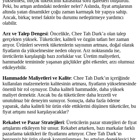
yükselmesi, birçok tüketicinin kafasında soru işaretleri oluşturdu.
Peki, bu artışın ardındaki nedenler neler? Aslında, fiyat artışlarının
altında yatan dinamikler çoğu zaman karmaşık bir yapıya sahip.
Ancak, birkaç temel faktör bu durumu netleştirmeye yardımcı
olabilir.
Arz ve Talep Dengesi
: Öncelikle, Chee Tah Dark’a olan talep
gerçekten yüksek. Tüketiciler, kaliteli ve özgün tatları her zaman
arıyor. Ürünleri severek tüketenlerin sayısının artması, doğal olarak
fiyatların da yükselmesine neden oluyor. Arz noktasında ise,
üreticilerin karşılaştığı bazı zorluklar var. Üretim maliyetleri,
hammadde temininde yaşanan güçlükler gibi etkenler, arzı olumsuz
etkileyebilir.
Hammadde Maliyetleri ve Kalite
: Chee Tah Dark’ın içeriğinde
kullanılan malzemelerin kalitesinin artması, fiyatların yükselmesinde
önemli bir rol oynuyor. Daha kaliteli hammadde, daha yüksek
maliyet demektir. Ancak bu da tüketicilere daha lezzetli ve
unutulmaz bir deneyim sunuyor. Sonuçta, daha fazla ödeme
yaparak, daha kaliteli bir ürün elde ettiklerini düşünen tüketiciler, bu
fiyat artışını nasıl karşılayacaklar?
Rekabet ve Pazar Stratejileri
: Üreticilerin pazar stratejileri de fiyat
artışlarını etkileyen bir unsur. Rekabet artarken, bazı markalar farklı
pazarlama taktikleri ile fiyatlarını artırıyor. Chee Tah Dark’ın
benzersiz bir ürün olarak konumlanması, bu artışları destekleyici bir