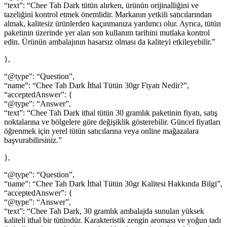
“text”: “Chee Tah Dark tütün alırken, ürünün orijinalliğini ve
tazeliğini kontrol etmek önemlidir. Markanın yetkili satıcılarından
almak, kalitesiz ürünlerden kaçınmanıza yardımcı olur. Ayrıca, tütün
paketinin üzerinde yer alan son kullanım tarihini mutlaka kontrol
edin. Ürünün ambalajının hasarsız olması da kaliteyi etkileyebilir.”
},
“@type”: “Question”,
“name”: “Chee Tah Dark İthal Tütün 30gr Fiyatı Nedir?”,
“acceptedAnswer”: {
“@type”: “Answer”,
“text”: “Chee Tah Dark ithal tütün 30 gramlık paketinin fiyatı, satış
noktalarına ve bölgelere göre değişiklik gösterebilir. Güncel fiyatları
öğrenmek için yerel tütün satıcılarına veya online mağazalara
başvurabilirsiniz.”
},
“@type”: “Question”,
“name”: “Chee Tah Dark İthal Tütün 30gr Kalitesi Hakkında Bilgi”,
“acceptedAnswer”: {
“@type”: “Answer”,
“text”: “Chee Tah Dark, 30 gramlık ambalajda sunulan yüksek
kaliteli ithal bir tütündür. Karakteristik zengin aroması ve yoğun tadı