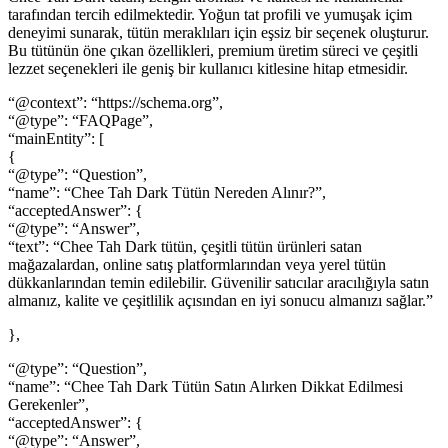
tarafından tercih edilmektedir. Yoğun tat profili ve yumuşak içim
deneyimi sunarak, tütün meraklıları için eşsiz bir seçenek oluşturur.
Bu tütünün öne çıkan özellikleri, premium üretim süreci ve çeşitli
lezzet seçenekleri ile geniş bir kullanıcı kitlesine hitap etmesidir.
“@context”: “https://schema.org”,
“@type”: “FAQPage”,
“mainEntity”: [
{
“@type”: “Question”,
“name”: “Chee Tah Dark Tütün Nereden Alınır?”,
“acceptedAnswer”: {
“@type”: “Answer”,
“text”: “Chee Tah Dark tütün, çeşitli tütün ürünleri satan
mağazalardan, online satış platformlarından veya yerel tütün
dükkanlarından temin edilebilir. Güvenilir satıcılar aracılığıyla satın
almanız, kalite ve çeşitlilik açısından en iyi sonucu almanızı sağlar.”
},
“@type”: “Question”,
“name”: “Chee Tah Dark Tütün Satın Alırken Dikkat Edilmesi
Gerekenler”,
“acceptedAnswer”: {
“@type”: “Answer”,