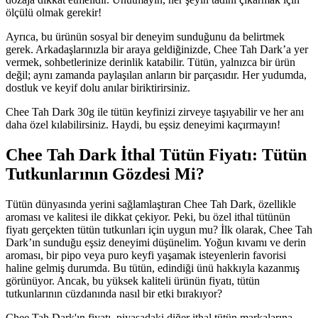
ölçülü olmak gerekir!
Ayrıca, bu ürünün sosyal bir deneyim sunduğunu da belirtmek
gerek. Arkadaşlarınızla bir araya geldiğinizde, Chee Tah Dark’a yer
vermek, sohbetlerinize derinlik katabilir. Tütün, yalnızca bir ürün
değil; aynı zamanda paylaşılan anların bir parçasıdır. Her yudumda,
dostluk ve keyif dolu anılar biriktirirsiniz.
Chee Tah Dark 30g ile tütün keyfinizi zirveye taşıyabilir ve her anı
daha özel kılabilirsiniz. Haydi, bu eşsiz deneyimi kaçırmayın!
Chee Tah Dark İthal Tütün Fiyatı: Tütün
Tutkunlarının Gözdesi Mi?
Tütün dünyasında yerini sağlamlaştıran Chee Tah Dark, özellikle
aroması ve kalitesi ile dikkat çekiyor. Peki, bu özel ithal tütünün
fiyatı gerçekten tütün tutkunları için uygun mu? İlk olarak, Chee Tah
Dark’ın sunduğu eşsiz deneyimi düşünelim. Yoğun kıvamı ve derin
aroması, bir pipo veya puro keyfi yaşamak isteyenlerin favorisi
haline gelmiş durumda. Bu tütün, edindiği ünü hakkıyla kazanmış
görünüyor. Ancak, bu yüksek kaliteli ürünün fiyatı, tütün
tutkunlarının cüzdanında nasıl bir etki bırakıyor?
Chee Tah Dark'ın fiyatı, piyasadaki diğer ithal tütün markalarına