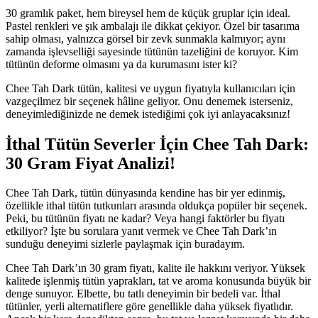
30 gramlık paket, hem bireysel hem de küçük gruplar için ideal.
Pastel renkleri ve şık ambalajı ile dikkat çekiyor. Özel bir tasarıma
sahip olması, yalnızca görsel bir zevk sunmakla kalmıyor; aynı
zamanda işlevselliği sayesinde tütünün tazeliğini de koruyor. Kim
tütünün deforme olmasını ya da kurumasını ister ki?
Chee Tah Dark tütün, kalitesi ve uygun fiyatıyla kullanıcıları için
vazgeçilmez bir seçenek hâline geliyor. Onu denemek isterseniz,
deneyimlediğinizde ne demek istediğimi çok iyi anlayacaksınız!
İthal Tütün Severler İçin Chee Tah Dark:
30 Gram Fiyat Analizi!
Chee Tah Dark, tütün dünyasında kendine has bir yer edinmiş,
özellikle ithal tütün tutkunları arasında oldukça popüler bir seçenek.
Peki, bu tütünün fiyatı ne kadar? Veya hangi faktörler bu fiyatı
etkiliyor? İşte bu sorulara yanıt vermek ve Chee Tah Dark’ın
sunduğu deneyimi sizlerle paylaşmak için buradayım.
Chee Tah Dark’ın 30 gram fiyatı, kalite ile hakkını veriyor. Yüksek
kalitede işlenmiş tütün yaprakları, tat ve aroma konusunda büyük bir
denge sunuyor. Elbette, bu tatlı deneyimin bir bedeli var. İthal
tütünler, yerli alternatiflere göre genellikle daha yüksek fiyatlıdır.