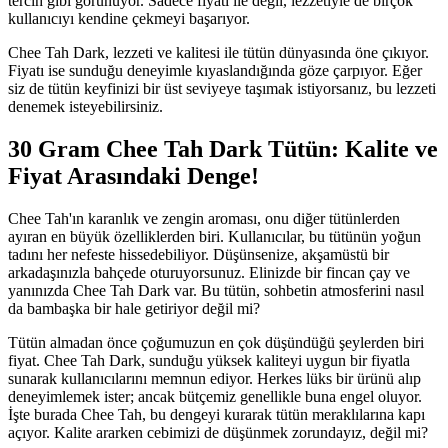
tercih gibi görünüyor. Sadece fiyatı ile değil, lezzetiyle de birçok
kullanıcıyı kendine çekmeyi başarıyor.
Chee Tah Dark, lezzeti ve kalitesi ile tütün dünyasında öne çıkıyor.
Fiyatı ise sunduğu deneyimle kıyaslandığında göze çarpıyor. Eğer
siz de tütün keyfinizi bir üst seviyeye taşımak istiyorsanız, bu lezzeti
denemek isteyebilirsiniz.
30 Gram Chee Tah Dark Tütün: Kalite ve
Fiyat Arasındaki Denge!
Chee Tah'ın karanlık ve zengin aroması, onu diğer tütünlerden
ayıran en büyük özelliklerden biri. Kullanıcılar, bu tütünün yoğun
tadını her nefeste hissedebiliyor. Düşünsenize, akşamüstü bir
arkadaşınızla bahçede oturuyorsunuz. Elinizde bir fincan çay ve
yanınızda Chee Tah Dark var. Bu tütün, sohbetin atmosferini nasıl
da bambaşka bir hale getiriyor değil mi?
Tütün almadan önce çoğumuzun en çok düşündüğü şeylerden biri
fiyat. Chee Tah Dark, sunduğu yüksek kaliteyi uygun bir fiyatla
sunarak kullanıcılarını memnun ediyor. Herkes lüks bir ürünü alıp
deneyimlemek ister; ancak bütçemiz genellikle buna engel oluyor.
İşte burada Chee Tah, bu dengeyi kurarak tütün meraklılarına kapı
açıyor. Kalite ararken cebimizi de düşünmek zorundayız, değil mi?