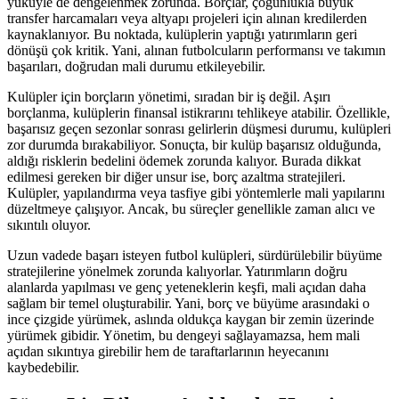
yüküyle de dengelenmek zorunda. Borçlar, çoğunlukla büyük
transfer harcamaları veya altyapı projeleri için alınan kredilerden
kaynaklanıyor. Bu noktada, kulüplerin yaptığı yatırımların geri
dönüşü çok kritik. Yani, alınan futbolcuların performansı ve takımın
başarıları, doğrudan mali durumu etkileyebilir.
Kulüpler için borçların yönetimi, sıradan bir iş değil. Aşırı
borçlanma, kulüplerin finansal istikrarını tehlikeye atabilir. Özellikle,
başarısız geçen sezonlar sonrası gelirlerin düşmesi durumu, kulüpleri
zor durumda bırakabiliyor. Sonuçta, bir kulüp başarısız olduğunda,
aldığı risklerin bedelini ödemek zorunda kalıyor. Burada dikkat
edilmesi gereken bir diğer unsur ise, borç azaltma stratejileri.
Kulüpler, yapılandırma veya tasfiye gibi yöntemlerle mali yapılarını
düzeltmeye çalışıyor. Ancak, bu süreçler genellikle zaman alıcı ve
sıkıntılı oluyor.
Uzun vadede başarı isteyen futbol kulüpleri, sürdürülebilir büyüme
stratejilerine yönelmek zorunda kalıyorlar. Yatırımların doğru
alanlarda yapılması ve genç yeteneklerin keşfi, mali açıdan daha
sağlam bir temel oluşturabilir. Yani, borç ve büyüme arasındaki o
ince çizgide yürümek, aslında oldukça kaygan bir zemin üzerinde
yürümek gibidir. Yönetim, bu dengeyi sağlayamazsa, hem mali
açıdan sıkıntıya girebilir hem de taraftarlarının heyecanını
kaybedebilir.