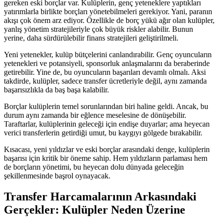
gereken eski borçlar var. Kulüplerin, genç yeteneklere yaptıkları
yatırımlarla birlikte borçları yönetebilmeleri gerekiyor. Yani, paranın
akışı çok önem arz ediyor. Özellikle de borç yükü ağır olan kulüpler,
yanlış yönetim stratejileriyle çok büyük riskler alabilir. Bunun
yerine, daha sürdürülebilir finans stratejileri geliştirilmeli.
Yeni yetenekler, kulüp bütçelerini canlandırabilir. Genç oyuncuların
yetenekleri ve potansiyeli, sponsorluk anlaşmalarını da beraberinde
getirebilir. Yine de, bu oyuncuların başarıları devamlı olmalı. Aksi
takdirde, kulüpler, sadece transfer ücretleriyle değil, aynı zamanda
başarısızlıkla da baş başa kalabilir.
Borçlar kulüplerin temel sorunlarından biri haline geldi. Ancak, bu
durum aynı zamanda bir eğlence meselesine de dönüşebilir.
Taraftarlar, kulüplerinin geleceği için endişe duyarlar; ama heyecan
verici transferlerin getirdiği umut, bu kaygıyı gölgede bırakabilir.
Kısacası, yeni yıldızlar ve eski borçlar arasındaki denge, kulüplerin
başarısı için kritik bir öneme sahip. Hem yıldızların parlaması hem
de borçların yönetimi, bu heyecan dolu dünyada geleceğin
şekillenmesinde başrol oynayacak.
Transfer Harcamalarının Arkasındaki
Gerçekler: Kulüpler Neden Üzerine