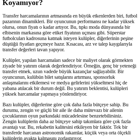
Koyamıyor?
Transfer harcamalarının artmasında en büyük etkenlerden biri, futbol
pazarının dinamikleri. Bir oyuncunun performansı ne kadar yüksek
olursa, onun fiyatı o kadar artıyor. Bu, tıpkı moda dünyasında bir
elbisenin markasına göre etiket fiyatının uçması gibi. Süperstar
futbolcuları kadrosuna katmak isteyen kulüpler, diğerlerinin peşine
düştüğü fiyatları geçmeye hazır. Kısacası, arz ve talep kaygılarıyla
transfer değerleri tavan yapıyor.
Kulüpler, yapılan harcamaları sadece bir maliyet olarak görmekten
ziyade bir yatırım olarak değerlendiriyor. Örneğin, genç bir yeteneği
transfer etmek, uzun vadede büyük kazançlar sağlayabilir. Bir
oyuncunun, kulübün bilet satışlarını artırması, sponsorluk
anlaşmalarını etkilemesi ve medya gelirlerini yükseltmesi hiç de
yabana atılacak bir durum değil. Bu yatırım beklentisi, kulüpleri
yüksek harcamalar yapmaya yönlendiriyor.
Bazı kulüpler, diğerlerine göre çok daha fazla bütçeye sahip. Bu
durumu, zengin ve güçlü bir aile ile daha mütevazı bir ailenin
çocuklarının oyun parkındaki mücadelesine benzetebilirsiniz.
Zengin kulüplerin daha az bütçeye sahip takımlara göre çok fazla
avantajı var. Bu, rekabetin kalitesini etkileyen bir faktör. Tek bir
transferde harcanan astronomik rakamlar, küçük veya orta ölçekli
kulüplerin ayakta kalmasını zorlaştırıyor.