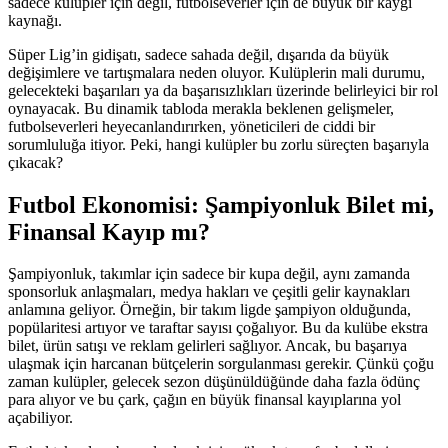
sadece kulüpler için değil, futbolseverler için de büyük bir kaygı
kaynağı.
Süper Lig’in gidişatı, sadece sahada değil, dışarıda da büyük
değişimlere ve tartışmalara neden oluyor. Kulüplerin mali durumu,
gelecekteki başarıları ya da başarısızlıkları üzerinde belirleyici bir rol
oynayacak. Bu dinamik tabloda merakla beklenen gelişmeler,
futbolseverleri heyecanlandırırken, yöneticileri de ciddi bir
sorumluluğa itiyor. Peki, hangi kulüpler bu zorlu süreçten başarıyla
çıkacak?
Futbol Ekonomisi: Şampiyonluk Bilet mi,
Finansal Kayıp mı?
Şampiyonluk, takımlar için sadece bir kupa değil, aynı zamanda
sponsorluk anlaşmaları, medya hakları ve çeşitli gelir kaynakları
anlamına geliyor. Örneğin, bir takım ligde şampiyon olduğunda,
popülaritesi artıyor ve taraftar sayısı çoğalıyor. Bu da kulübe ekstra
bilet, ürün satışı ve reklam gelirleri sağlıyor. Ancak, bu başarıya
ulaşmak için harcanan bütçelerin sorgulanması gerekir. Çünkü çoğu
zaman kulüpler, gelecek sezon düşünüldüğünde daha fazla ödünç
para alıyor ve bu çark, çağın en büyük finansal kayıplarına yol
açabiliyor.