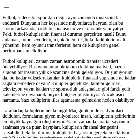
Futbol, sadece bir spor dalı değil, aynı zamanda muazzam bir
endüstri! Dünyanın her köşesinde milyonlarca hayranı olan bu
sporun arkasında, ciddi bir finansman ve ekonomik yapı yatıyor.
Peki, futbol kulüplerinin finansal durumu gerçekten nasıl? Bunu
anlamak, futbolseverler için çok önemli. Çünkü kulüplerin mali
yönetimi, hem oyuncu transferlerini hem de kulüplerin genel
performansını etkiliyor.
Futbol kulüpleri, zaman zaman astronomik transfer ücretleri
ödeyebiliyor. Bir oyuncunun bir takıma katılma maliyeti, bazen
sıradan bir insanın yıllık kazancına denk gelebiliyor. Düşünüyorum
da, bu kadar yüksek rakamlar, kulüplerin finansal yapısında ne kadar
sağlam temellere dayalı? Kulüpler genellikle, taraftar gelirleri,
televizyon yayın hakları ve sponsorluk anlaşmaları gibi farklı gelir
kalemlerine dayanarak büyük bütçeler oluşturuyor. Ancak aşırı
harcama, bazı kulüplerin iflas aşamasına gelmesine neden olabiliyor.
Taraftarlar, kulüplerin bel kemiği! Maç günlerinde stadyumları
dolduran, formalarını giyen milyonlarca insan, kulüplerin gelirlerinin
en büyük kaynağını oluşturuyor. Yakın zamanda taraftar sayısının
azalması ya da puan kayıpları, kulüplerin finansal dengesini
sarsabilir. Peki bu durum, kulüplerin başarısını gerçekten etkiliyor