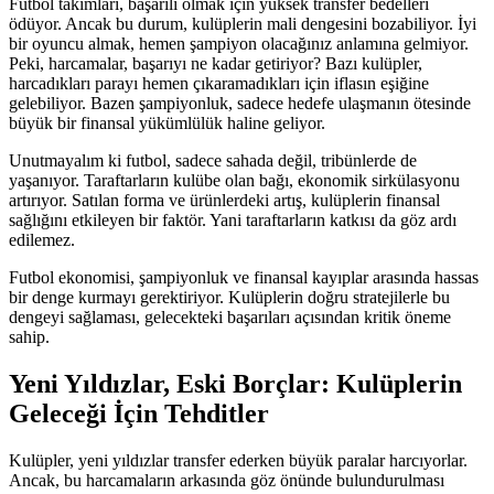
Futbol takımları, başarılı olmak için yüksek transfer bedelleri
ödüyor. Ancak bu durum, kulüplerin mali dengesini bozabiliyor. İyi
bir oyuncu almak, hemen şampiyon olacağınız anlamına gelmiyor.
Peki, harcamalar, başarıyı ne kadar getiriyor? Bazı kulüpler,
harcadıkları parayı hemen çıkaramadıkları için iflasın eşiğine
gelebiliyor. Bazen şampiyonluk, sadece hedefe ulaşmanın ötesinde
büyük bir finansal yükümlülük haline geliyor.
Unutmayalım ki futbol, sadece sahada değil, tribünlerde de
yaşanıyor. Taraftarların kulübe olan bağı, ekonomik sirkülasyonu
artırıyor. Satılan forma ve ürünlerdeki artış, kulüplerin finansal
sağlığını etkileyen bir faktör. Yani taraftarların katkısı da göz ardı
edilemez.
Futbol ekonomisi, şampiyonluk ve finansal kayıplar arasında hassas
bir denge kurmayı gerektiriyor. Kulüplerin doğru stratejilerle bu
dengeyi sağlaması, gelecekteki başarıları açısından kritik öneme
sahip.
Yeni Yıldızlar, Eski Borçlar: Kulüplerin
Geleceği İçin Tehditler
Kulüpler, yeni yıldızlar transfer ederken büyük paralar harcıyorlar.
Ancak, bu harcamaların arkasında göz önünde bulundurulması