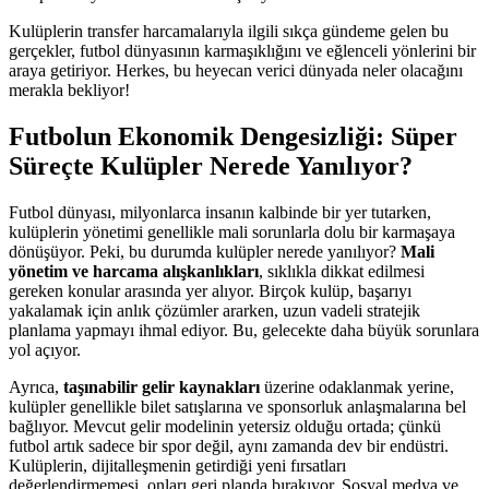
Kulüplerin transfer harcamalarıyla ilgili sıkça gündeme gelen bu
gerçekler, futbol dünyasının karmaşıklığını ve eğlenceli yönlerini bir
araya getiriyor. Herkes, bu heyecan verici dünyada neler olacağını
merakla bekliyor!
Futbolun Ekonomik Dengesizliği: Süper
Süreçte Kulüpler Nerede Yanılıyor?
Futbol dünyası, milyonlarca insanın kalbinde bir yer tutarken,
kulüplerin yönetimi genellikle mali sorunlarla dolu bir karmaşaya
dönüşüyor. Peki, bu durumda kulüpler nerede yanılıyor?
Mali
yönetim ve harcama alışkanlıkları
, sıklıkla dikkat edilmesi
gereken konular arasında yer alıyor. Birçok kulüp, başarıyı
yakalamak için anlık çözümler ararken, uzun vadeli stratejik
planlama yapmayı ihmal ediyor. Bu, gelecekte daha büyük sorunlara
yol açıyor.
Ayrıca,
taşınabilir gelir kaynakları
üzerine odaklanmak yerine,
kulüpler genellikle bilet satışlarına ve sponsorluk anlaşmalarına bel
bağlıyor. Mevcut gelir modelinin yetersiz olduğu ortada; çünkü
futbol artık sadece bir spor değil, aynı zamanda dev bir endüstri.
Kulüplerin, dijitalleşmenin getirdiği yeni fırsatları
değerlendirmemesi, onları geri planda bırakıyor. Sosyal medya ve