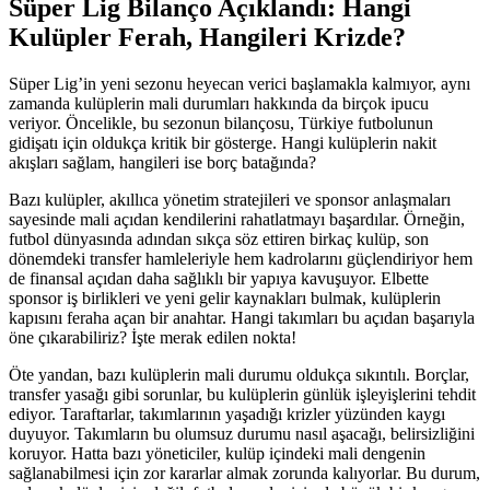
Süper Lig Bilanço Açıklandı: Hangi
Kulüpler Ferah, Hangileri Krizde?
Süper Lig’in yeni sezonu heyecan verici başlamakla kalmıyor, aynı
zamanda kulüplerin mali durumları hakkında da birçok ipucu
veriyor. Öncelikle, bu sezonun bilançosu, Türkiye futbolunun
gidişatı için oldukça kritik bir gösterge. Hangi kulüplerin nakit
akışları sağlam, hangileri ise borç batağında?
Bazı kulüpler, akıllıca yönetim stratejileri ve sponsor anlaşmaları
sayesinde mali açıdan kendilerini rahatlatmayı başardılar. Örneğin,
futbol dünyasında adından sıkça söz ettiren birkaç kulüp, son
dönemdeki transfer hamleleriyle hem kadrolarını güçlendiriyor hem
de finansal açıdan daha sağlıklı bir yapıya kavuşuyor. Elbette
sponsor iş birlikleri ve yeni gelir kaynakları bulmak, kulüplerin
kapısını feraha açan bir anahtar. Hangi takımları bu açıdan başarıyla
öne çıkarabiliriz? İşte merak edilen nokta!
Öte yandan, bazı kulüplerin mali durumu oldukça sıkıntılı. Borçlar,
transfer yasağı gibi sorunlar, bu kulüplerin günlük işleyişlerini tehdit
ediyor. Taraftarlar, takımlarının yaşadığı krizler yüzünden kaygı
duyuyor. Takımların bu olumsuz durumu nasıl aşacağı, belirsizliğini
koruyor. Hatta bazı yöneticiler, kulüp içindeki mali dengenin
sağlanabilmesi için zor kararlar almak zorunda kalıyorlar. Bu durum,