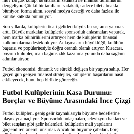
mu? Birçok kulüp, taraftarların sadakati ile finansal durumlarını
dengeliyor. Çünkü bir taraftarın sadakati, sadece bilet almakla
bitmiyor; forma alımı, sosyal medya desteği ve daha fazlası ile
kulübe katkıda bulunuyor.
Son yıllarda, kulüplerin ticari gelirleri büyük bir sıçrama yaparak
arttı. Büyük markalar, kulüplerle sponsorluk anlaşmaları yaparak,
hem marka bilinirliklerini artırıyor hem de kulüplerin finansal
kalkınmalarına destek oluyor. Anlaşmaların büyüklüğü, kulübün
başarısı ve popülaritesiyle doğru orantılı olarak artıyor. Kısacası,
başarılı kulüpler, mali bağımsızlık kazanma yolunda daha sağlam
adımlar atıyor.
Futbol ekonomisi, dinamik ve sürekli değişen bir yapıya sahip. Her
geçen gün gelişen finansal stratejiler, kulüplerin başarılarını nasıl
etkileyecek, bunu hep birlikte göreceğiz.
Futbol Kulüplerinin Kasa Durumu:
Borçlar ve Büyüme Arasındaki İnce Çizgi
Futbol kulüpleri, geniş gelir kaynaklarıyla büyüme hedeflerine
ulaşmayı amaçlıyor. Sponsorluk anlaşmaları, televizyon hakları ve
bilet satışları gibi gelir kalemleri, kulüplerin mali yapılarını
güçlendiren önemli unsurlar. Ancak bu büyüme çabaları, borç