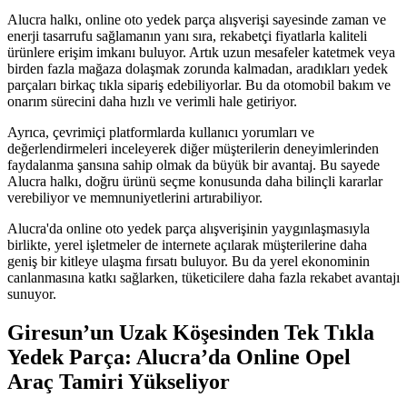
Alucra halkı, online oto yedek parça alışverişi sayesinde zaman ve
enerji tasarrufu sağlamanın yanı sıra, rekabetçi fiyatlarla kaliteli
ürünlere erişim imkanı buluyor. Artık uzun mesafeler katetmek veya
birden fazla mağaza dolaşmak zorunda kalmadan, aradıkları yedek
parçaları birkaç tıkla sipariş edebiliyorlar. Bu da otomobil bakım ve
onarım sürecini daha hızlı ve verimli hale getiriyor.
Ayrıca, çevrimiçi platformlarda kullanıcı yorumları ve
değerlendirmeleri inceleyerek diğer müşterilerin deneyimlerinden
faydalanma şansına sahip olmak da büyük bir avantaj. Bu sayede
Alucra halkı, doğru ürünü seçme konusunda daha bilinçli kararlar
verebiliyor ve memnuniyetlerini artırabiliyor.
Alucra'da online oto yedek parça alışverişinin yaygınlaşmasıyla
birlikte, yerel işletmeler de internete açılarak müşterilerine daha
geniş bir kitleye ulaşma fırsatı buluyor. Bu da yerel ekonominin
canlanmasına katkı sağlarken, tüketicilere daha fazla rekabet avantajı
sunuyor.
Giresun’un Uzak Köşesinden Tek Tıkla
Yedek Parça: Alucra’da Online Opel
Araç Tamiri Yükseliyor