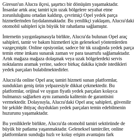
Giresun'un Alucra ilçesi, şaşırtıcı bir dönüşüm yaşamaktadır.
İnsanlar artık araç tamiri için uzak bölgelere seyahat etme
zorunluluğunu ortadan kaldırıp, çevrimiçi Opel yedek parça
hizmetlerinden faydalanmaktadır. Bu yenilikçi yaklaşım, Alucra'daki
otomobil sahipleri için büyük bir rahatlama sağlamıştır.
İnternetin yaygınlaşmasıyla birlikte, Alucra'da bulunan Opel araç
sahipleri, tamir ve bakım hizmetleri için geleneksel yöntemlerden
vazgeçmiştir. Online opsiyonlar, sadece bir tık uzağında yedek parça
temin etme imkanı sunarak zaman ve para tasarrufu sağlamaktadır.
Artık mağaza mağaza dolaşmak veya uzak bölgelerdeki servis
noktalarını aramak yerine, sadece birkaç dakika içinde istedikleri
yedek parçaları bulabilmektedirler.
Alucra'da online Opel araç tamiri hizmeti sunan platformlar,
sundukları geniş ürün yelpazesiyle dikkat çekmektedir. Bu
platformlar, orijinal ve uygun fiyatlı yedek parçaları kolayca
bulmanızı sağlarken aynı zamanda kalitenin de garantisini
vermektedir. Dolayısıyla, Alucra'daki Opel araç sahipleri, güvenilir
bir şekilde ihtiyaç duydukları yedek parçaları temin edebilmenin
huzurunu yaşamaktadır.
Bu yeniliklerle birlikte, Alucra'da otomobil tamiri sektöründe de
büyük bir patlama yaşanmaktadır. Geleneksel tamirciler, online
platformların sunduğu hızlı ve kolay erişim avantajını fark