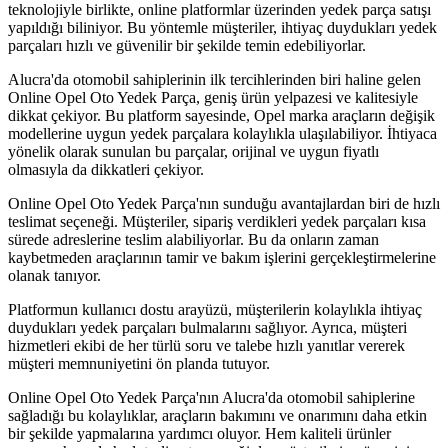
teknolojiyle birlikte, online platformlar üzerinden yedek parça satışı
yapıldığı biliniyor. Bu yöntemle müşteriler, ihtiyaç duydukları yedek
parçaları hızlı ve güvenilir bir şekilde temin edebiliyorlar.
Alucra'da otomobil sahiplerinin ilk tercihlerinden biri haline gelen
Online Opel Oto Yedek Parça, geniş ürün yelpazesi ve kalitesiyle
dikkat çekiyor. Bu platform sayesinde, Opel marka araçların değişik
modellerine uygun yedek parçalara kolaylıkla ulaşılabiliyor. İhtiyaca
yönelik olarak sunulan bu parçalar, orijinal ve uygun fiyatlı
olmasıyla da dikkatleri çekiyor.
Online Opel Oto Yedek Parça'nın sunduğu avantajlardan biri de hızlı
teslimat seçeneği. Müşteriler, sipariş verdikleri yedek parçaları kısa
sürede adreslerine teslim alabiliyorlar. Bu da onların zaman
kaybetmeden araçlarının tamir ve bakım işlerini gerçekleştirmelerine
olanak tanıyor.
Platformun kullanıcı dostu arayüzü, müşterilerin kolaylıkla ihtiyaç
duydukları yedek parçaları bulmalarını sağlıyor. Ayrıca, müşteri
hizmetleri ekibi de her türlü soru ve talebe hızlı yanıtlar vererek
müşteri memnuniyetini ön planda tutuyor.
Online Opel Oto Yedek Parça'nın Alucra'da otomobil sahiplerine
sağladığı bu kolaylıklar, araçların bakımını ve onarımını daha etkin
bir şekilde yapmalarına yardımcı oluyor. Hem kaliteli ürünler