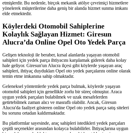
etmişlerdir. Bu nedenle, birçok mekanik atölye çevrimiçi hizmetlere
yönelerek müşterilerine daha geniş bir alanda hizmet sunma imkanı
elde etmektedir.
Köylerdeki Otomobil Sahiplerine
Kolaylık Sağlayan Hizmet: Giresun
Alucra’da Online Opel Oto Yedek Parça
Gelişen teknoloji ile beraber, kırsal alanlarda yaşayan otomobil
sahipleri için yedek parça ihtiyacını karşılamak giderek daha kolay
hale geliyor. Giresun'un Alucra ilçesi gibi köylerde yaşayan araç
sahipleri, ihtiyaç duydukları Opel oto yedek parçalarını online olarak
temin etme imkanına sahip olmaktadır.
Geleneksel yöntemlerle yedek parça bulmak, köylerde yaşayan
otomobil sahipleri için genellikle zorlu bir süreç olmuştur. Araca
uygun yedek parçaları bulabilmek ve uzak mesafelerden
getirtebilmek zaman alıcı ve masraflı olabilir. Ancak, Giresun
Alucra'da faaliyet gösteren online Opel oto yedek parça satış siteleri
bu sorunu ortadan kaldırmaktadır.
Bu platformlar sayesinde, araç sahipleri istedikleri yedek parçaları
çeşitli seçenekler arasından kolayca bulabilirler. İhtiyaçlarına uygun