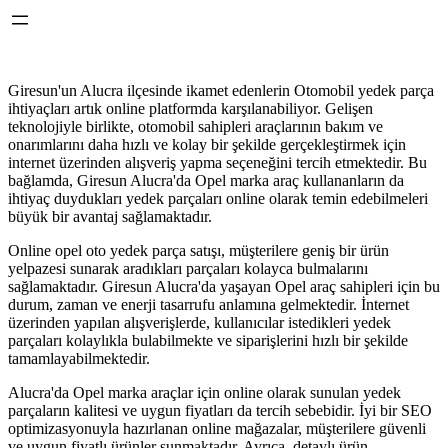
Giresun'un Alucra ilçesinde ikamet edenlerin Otomobil yedek parça
ihtiyaçları artık online platformda karşılanabiliyor. Gelişen
teknolojiyle birlikte, otomobil sahipleri araçlarının bakım ve
onarımlarını daha hızlı ve kolay bir şekilde gerçekleştirmek için
internet üzerinden alışveriş yapma seçeneğini tercih etmektedir. Bu
bağlamda, Giresun Alucra'da Opel marka araç kullananların da
ihtiyaç duydukları yedek parçaları online olarak temin edebilmeleri
büyük bir avantaj sağlamaktadır.
Online opel oto yedek parça satışı, müşterilere geniş bir ürün
yelpazesi sunarak aradıkları parçaları kolayca bulmalarını
sağlamaktadır. Giresun Alucra'da yaşayan Opel araç sahipleri için bu
durum, zaman ve enerji tasarrufu anlamına gelmektedir. İnternet
üzerinden yapılan alışverişlerde, kullanıcılar istedikleri yedek
parçaları kolaylıkla bulabilmekte ve siparişlerini hızlı bir şekilde
tamamlayabilmektedir.
Alucra'da Opel marka araçlar için online olarak sunulan yedek
parçaların kalitesi ve uygun fiyatları da tercih sebebidir. İyi bir SEO
optimizasyonuyla hazırlanan online mağazalar, müşterilere güvenli
ve uygun fiyatlı ürünler sunmaktadır. Ayrıca, detaylı ürün