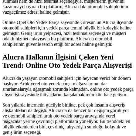
sunması hem de hızlı teslimat seçeneğiyle, müşterilerin güvenini
kazanmayı başaran bu platform, Alucra'daki otomobil sahiplerinin
vazgeçilmez adresi haline gelmiştir.
Online Opel Oto Yedek Parça sayesinde Giresun'un Alucra ilçesinde
otomobil sahipleri için yedek parça temini büyük bir kolaylık haline
gelmiştir. Geniş ürün yelpazesi, hızlı teslimat seçeneği ve müşteri
odaklı hizmet anlayışıyla bu platform, Alucra'da otomobil
sahiplerinin güvenle tercih ettiği bir adres haline gelmiştir.
Alucra Halkının İlgisini Çeken Yeni
Trend: Online Oto Yedek Parça Alışverişi
Alucra'da yaşayan otomobil sahipleri için heyecan verici bir dönem
başlıyor. Artık yerel oto yedek parça mağazalarının dar
sınırlamalarıyla uğraşmak zorunda kalmadan, online oto yedek parça
alışverişi sayesinde ihtiyaçlarını karşılamak mümkün hale geliyor.
Son yıllarda internetin gücüyle birlikte, pek çok insanın alışveriş
alışkanlıkları da değişti. Alucra'da da benzer bir değişim görülüyor
ve otomobil sahipleri artık oto yedek parça arayışında yerel
mağazalar yerine çevrimiçi platformlara yöneliyor. Bu trenddeki en
büyük etkenlerden biri, çevrimiçi alışverişin sunduğu kolaylık ve
geniş ürün seçeneği.