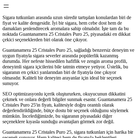
Sigara tutkunları arasında uzun süredir tartışılan konulardan biri de
fiyat ve kalite dengesidir. İyi bir sigara, hem cebe dost hem de
damakları şenlendirecek aromalara sahip olmalıdır. İşte tam da bu
noktada Guantanamera 25 Cristales Puro 25, piyasadaki en dikkat
çekici seçeneklerden biri olarak öne çıkıyor.
Guantanamera 25 Cristales Puro 25, sağladığı benzersiz deneyim ve
uygun fiyatıyla sigara severler arasında popülerlik kazanmış
durumda. Her nefeste hissedilen hafiflik ve zengin aroma profili,
deneyimli sigara içicilerini bile tatmin etmeye yetiyor. Üstelik, bu
sigaranın en çekici yanlarından biri de fiyatıyla öne çıkıyor
olmasıdır. Kaliteli bir deneyim arayanlar için ideal bir seçenek
sunuyor.
SEO optimizasyonlu içerik oluştururken, okuyucunun dikkatini
çekmek ve onlara değerli bilgiler sunmak esastır. Guantanamera 25
Cristales Puro 25'in fiyatı, kalitesiyle doğru orantılı olarak
değerlendirildiğinde, bütçe dostu bir seçenek olduğunu söylemek
mümkün. İncelediğimizde, bu sigaranın piyasadaki diğer
seçeneklere kıyasla sunduğu avantajları görmek zor değil.
Guantanamera 25 Cristales Puro 25, sigara tutkunları için harika bir
seçenek sunuyor. Hem kalitesi hem de fiyatıyla beklentileri