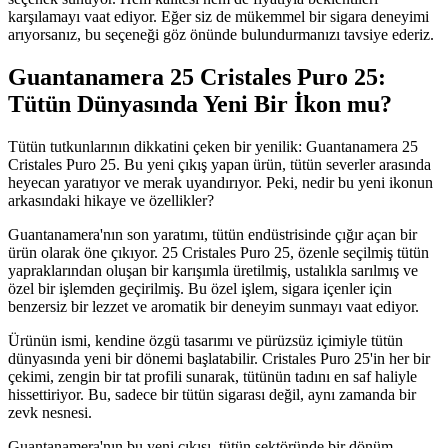
karşılamayı vaat ediyor. Eğer siz de mükemmel bir sigara deneyimi
arıyorsanız, bu seçeneği göz önünde bulundurmanızı tavsiye ederiz.
Guantanamera 25 Cristales Puro 25:
Tütün Dünyasında Yeni Bir İkon mu?
Tütün tutkunlarının dikkatini çeken bir yenilik: Guantanamera 25
Cristales Puro 25. Bu yeni çıkış yapan ürün, tütün severler arasında
heyecan yaratıyor ve merak uyandırıyor. Peki, nedir bu yeni ikonun
arkasındaki hikaye ve özellikler?
Guantanamera'nın son yaratımı, tütün endüstrisinde çığır açan bir
ürün olarak öne çıkıyor. 25 Cristales Puro 25, özenle seçilmiş tütün
yapraklarından oluşan bir karışımla üretilmiş, ustalıkla sarılmış ve
özel bir işlemden geçirilmiş. Bu özel işlem, sigara içenler için
benzersiz bir lezzet ve aromatik bir deneyim sunmayı vaat ediyor.
Ürünün ismi, kendine özgü tasarımı ve pürüzsüz içimiyle tütün
dünyasında yeni bir dönemi başlatabilir. Cristales Puro 25'in her bir
çekimi, zengin bir tat profili sunarak, tütünün tadını en saf haliyle
hissettiriyor. Bu, sadece bir tütün sigarası değil, aynı zamanda bir
zevk nesnesi.
Guantanamera'nın bu yeni çıkışı, tütün sektöründe bir dönüm