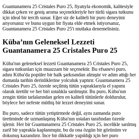
Guantanamera 25 Cristales Puro 25, fiyatıyla ekonomik, kalitesiyle
dikkat çeken ve geniş aroma seçenekleriyle her türlü sigara tutkunu
için ideal bir tercih sunar. Eğer siz de kaliteli bir puro deneyimi
arıyorsanız ve bunu uygun bir fiyata elde etmek istiyorsanız,
Guantanamera 25 Cristales Puro 25'i mutlaka denemelisiniz.
Küba’nın Geleneksel Lezzeti
Guantanamera 25 Cristales Puro 25
Küba'nın geleneksel lezzeti Guantanamera 25 Cristales Puro 25,
sigara tutkunları için muazzam bir seçenektir. Bu efsanevi puro,
adını Küba'da popüler bir halk şarkısından almıştır ve adım attığı her
dumanla tarihin derinliklerine yolculuk yaptırır. Guantanamera 25
Cristales Puro 25, özenle seçilmiş tütün yapraklarıyla el yapımı
olarak üretilir ve her biri ustalıkla sarılmıştır. Bu puro, Küba'nın
zengin tütün tarlalarından gelen en kaliteli tütünlerle doldurulur,
böylece her nefeste müthiş bir lezzet deneyimi sunar.
Bu puro, sadece tütün yetiştirmede değil, aynı zamanda puro
üretiminde de uzmanlaşmış Küba'nın ustaları tarafından özenle
işlenir. Her bir Guantanamera 25 Cristales Puro 25, incelikle sarılmış
zarif bir yaprakla kaplanmıştır, bu da ona özgün bir görünüm ve
dokunuş kazandırır. İnce bir dikkatle yapıldığı için her puro