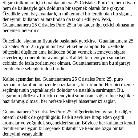
Sigara tutkunları için Guantanamera 25 Cristales Puro 25, hem fiyatı
hem de kalitesiyle göz dolduran bir seçenek olarak öne çıkıyor.
Özellikle yeni başlayanlar için mükemmel bir tercih olan bu sigara,
deneyimli kullanıcılar tarafından da takdir ediliyor. Peki,
Guantanamera 25 Cristales Puro 25'in bu kadar ilgi çekici olmasının
nedenleri nelerdir?
Öncelikle, sigaranın fiyatıyla başlamak gerekirse, Guantanamera 25
Cristales Puro 25 uygun bir fiyat etiketine sahiptir. Bu özellikle
bütçesini düşünen ama kaliteden ödün vermek istemeyen sigara
severler için önemli bir avantajdır. Kaliteli bir deneyim sunarken
cebinizi de fazla zorlamıyor olması, Guantanamera'nın bu sigarayı
tercih etme sebeplerinden biridir.
Kalite açısından ise, Guantanamera 25 Cristales Puro 25, puro
uzmanları tarafından özenle hazırlanmış bir üründür. Her biri özenle
seçilmiş tütün yapraklarıyla doludur ve ustalıkla sarılmıştır. Bu,
sigaranın pürüzsüz bir içim deneyimi sunmasını sağlar. İnce işçilikle
hazırlanmış olması, her nefeste kaliteyi hissetmenizi sağlar.
Guantanamera 25 Cristales Puro 25'i diğerlerinden ayıran bir diğer
önemli özellik de çeşitliliğidir. Farklı zevklere hitap eden çeşitli
aromalar ve yoğunluk seçenekleri sunar. Böylece her kullanıcı kendi
tercihlerine uygun bir seçenek bulabilir ve kendine özgü bir tat
deneyimi yaşayabilir.