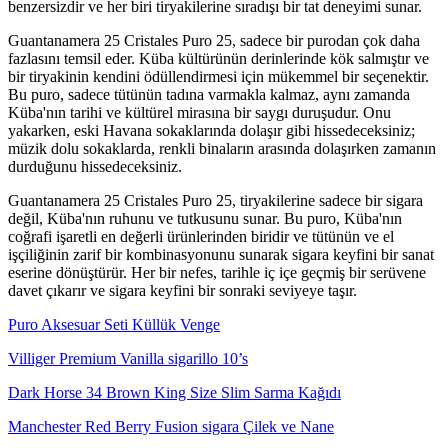
benzersizdir ve her biri tiryakilerine sıradışı bir tat deneyimi sunar.
Guantanamera 25 Cristales Puro 25, sadece bir purodan çok daha
fazlasını temsil eder. Küba kültürünün derinlerinde kök salmıştır ve
bir tiryakinin kendini ödüllendirmesi için mükemmel bir seçenektir.
Bu puro, sadece tütünün tadına varmakla kalmaz, aynı zamanda
Küba'nın tarihi ve kültürel mirasına bir saygı duruşudur. Onu
yakarken, eski Havana sokaklarında dolaşır gibi hissedeceksiniz;
müzik dolu sokaklarda, renkli binaların arasında dolaşırken zamanın
durduğunu hissedeceksiniz.
Guantanamera 25 Cristales Puro 25, tiryakilerine sadece bir sigara
değil, Küba'nın ruhunu ve tutkusunu sunar. Bu puro, Küba'nın
coğrafi işaretli en değerli ürünlerinden biridir ve tütünün ve el
işçiliğinin zarif bir kombinasyonunu sunarak sigara keyfini bir sanat
eserine dönüştürür. Her bir nefes, tarihle iç içe geçmiş bir serüvene
davet çıkarır ve sigara keyfini bir sonraki seviyeye taşır.
Puro Aksesuar Seti Küllük Venge
Villiger Premium Vanilla sigarillo 10’s
Dark Horse 34 Brown King Size Slim Sarma Kağıdı
Manchester Red Berry Fusion sigara Çilek ve Nane