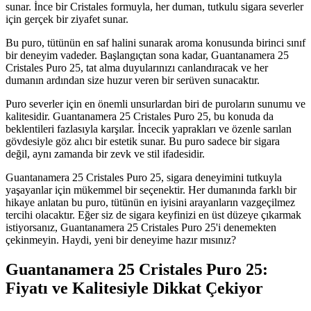
sunar. İnce bir Cristales formuyla, her duman, tutkulu sigara severler
için gerçek bir ziyafet sunar.
Bu puro, tütünün en saf halini sunarak aroma konusunda birinci sınıf
bir deneyim vadeder. Başlangıçtan sona kadar, Guantanamera 25
Cristales Puro 25, tat alma duyularınızı canlandıracak ve her
dumanın ardından size huzur veren bir serüven sunacaktır.
Puro severler için en önemli unsurlardan biri de puroların sunumu ve
kalitesidir. Guantanamera 25 Cristales Puro 25, bu konuda da
beklentileri fazlasıyla karşılar. İncecik yaprakları ve özenle sarılan
gövdesiyle göz alıcı bir estetik sunar. Bu puro sadece bir sigara
değil, aynı zamanda bir zevk ve stil ifadesidir.
Guantanamera 25 Cristales Puro 25, sigara deneyimini tutkuyla
yaşayanlar için mükemmel bir seçenektir. Her dumanında farklı bir
hikaye anlatan bu puro, tütünün en iyisini arayanların vazgeçilmez
tercihi olacaktır. Eğer siz de sigara keyfinizi en üst düzeye çıkarmak
istiyorsanız, Guantanamera 25 Cristales Puro 25'i denemekten
çekinmeyin. Haydi, yeni bir deneyime hazır mısınız?
Guantanamera 25 Cristales Puro 25:
Fiyatı ve Kalitesiyle Dikkat Çekiyor