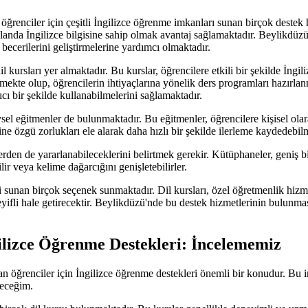
n öğrenciler için çeşitli İngilizce öğrenme imkanları sunan birçok des
çok alanda İngilizce bilgisine sahip olmak avantaj sağlamaktadır. Beylikd
 becerilerini geliştirmelerine yardımcı olmaktadır.
l kursları yer almaktadır. Bu kurslar, öğrencilere etkili bir şekilde İng
kte olup, öğrencilerin ihtiyaçlarına yönelik ders programları hazırlanma
ıcı bir şekilde kullanabilmelerini sağlamaktadır.
 eğitmenler de bulunmaktadır. Bu eğitmenler, öğrencilere kişisel olarak
ne özgü zorlukları ele alarak daha hızlı bir şekilde ilerleme kaydedebil
en de yararlanabileceklerini belirtmek gerekir. Kütüphaneler, geniş bi
bilir veya kelime dağarcığını genişletebilirler.
sunan birçok seçenek sunmaktadır. Dil kursları, özel öğretmenlik hizmetl
ifli hale getirecektir. Beylikdüzü'nde bu destek hizmetlerinin bulunması
ilizce Öğrenme Destekleri: İncelememiz
yan öğrenciler için İngilizce öğrenme destekleri önemli bir konudur. Bu
receğim.