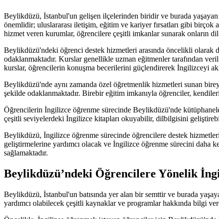
Beylikdüzü, İstanbul'un gelişen ilçelerinden biridir ve burada yaşaya
önemlidir; uluslararası iletişim, eğitim ve kariyer fırsatları gibi bir
hizmet veren kurumlar, öğrencilere çeşitli imkanlar sunarak onların dil
Beylikdüzü'ndeki öğrenci destek hizmetleri arasında öncelikli olarak di
odaklanmaktadır. Kurslar genellikle uzman eğitmenler tarafından verilme
kurslar, öğrencilerin konuşma becerilerini güçlendirerek İngilizceyi ak
Beylikdüzü'nde aynı zamanda özel öğretmenlik hizmetleri sunan bireysel
şekilde odaklanmaktadır. Birebir eğitim imkanıyla öğrenciler, kendileri
Öğrencilerin İngilizce öğrenme sürecinde Beylikdüzü'nde kütüphanelerd
çeşitli seviyelerdeki İngilizce kitapları okuyabilir, dilbilgisini geliştire
Beylikdüzü, İngilizce öğrenme sürecinde öğrencilere destek hizmetleri 
geliştirmelerine yardımcı olacak ve İngilizce öğrenme sürecini daha key
sağlamaktadır.
Beylikdüzü’ndeki Öğrencilere Yönelik İng
Beylikdüzü, İstanbul'un batısında yer alan bir semttir ve burada yaşa
yardımcı olabilecek çeşitli kaynaklar ve programlar hakkında bilgi ve