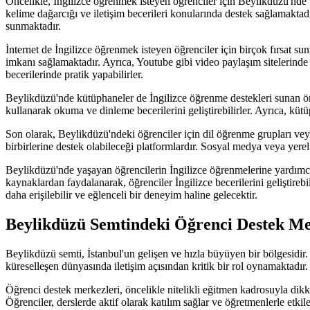
Öncelikle, İngilizce öğrenmek isteyen öğrenciler için Beylikdüzü'nde 
kelime dağarcığı ve iletişim becerileri konularında destek sağlamaktadı
sunmaktadır.
İnternet de İngilizce öğrenmek isteyen öğrenciler için birçok fırsat sun
imkanı sağlamaktadır. Ayrıca, Youtube gibi video paylaşım sitelerind
becerilerinde pratik yapabilirler.
Beylikdüzü'nde kütüphaneler de İngilizce öğrenme destekleri sunan önem
kullanarak okuma ve dinleme becerilerini geliştirebilirler. Ayrıca, kütü
Son olarak, Beylikdüzü'ndeki öğrenciler için dil öğrenme grupları veya
birbirlerine destek olabileceği platformlardır. Sosyal medya veya yer
Beylikdüzü'nde yaşayan öğrencilerin İngilizce öğrenmelerine yardımcı o
kaynaklardan faydalanarak, öğrenciler İngilizce becerilerini geliştireb
daha erişilebilir ve eğlenceli bir deneyim haline gelecektir.
Beylikdüzü Semtindeki Öğrenci Destek Mer
Beylikdüzü semti, İstanbul'un gelişen ve hızla büyüyen bir bölgesidi
küreselleşen dünyasında iletişim açısından kritik bir rol oynamaktadır.
Öğrenci destek merkezleri, öncelikle nitelikli eğitmen kadrosuyla dik
Öğrenciler, derslerde aktif olarak katılım sağlar ve öğretmenlerle etki