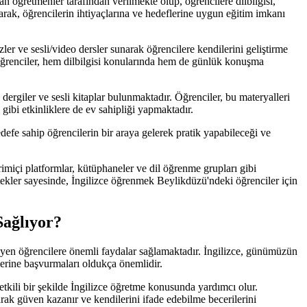
 öğretmenler tarafından verilmekte olup, öğrencilere dilbilgisi,
narak, öğrencilerin ihtiyaçlarına ve hedeflerine uygun eğitim imkanı
zler ve sesli/video dersler sunarak öğrencilere kendilerini geliştirme
 öğrenciler, hem dilbilgisi konularında hem de günlük konuşma
ergiler ve sesli kitaplar bulunmaktadır. Öğrenciler, bu materyalleri
 gibi etkinliklere de ev sahipliği yapmaktadır.
defe sahip öğrencilerin bir araya gelerek pratik yapabileceği ve
imiçi platformlar, kütüphaneler ve dil öğrenme grupları gibi
estekler sayesinde, İngilizce öğrenmek Beylikdüzü'ndeki öğrenciler için
Sağlıyor?
eyen öğrencilere önemli faydalar sağlamaktadır. İngilizce, günümüzün
zlerine başvurmaları oldukça önemlidir.
tkili bir şekilde İngilizce öğretme konusunda yardımcı olur.
arak güven kazanır ve kendilerini ifade edebilme becerilerini