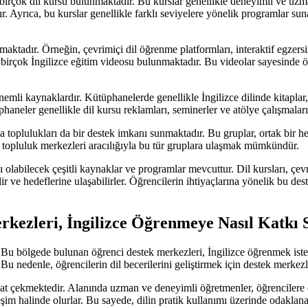
birçok dil kursu bulunmaktadır. Bu kurslar genellikle deneyimli ve uzman
r. Ayrıca, bu kurslar genellikle farklı seviyelere yönelik programlar su
maktadır. Örneğin, çevrimiçi dil öğrenme platformları, interaktif egzersi
e birçok İngilizce eğitim videosu bulunmaktadır. Bu videolar sayesinde
li kaynaklardır. Kütüphanelerde genellikle İngilizce dilinde kitaplar, d
phaneler genellikle dil kursu reklamları, seminerler ve atölye çalışmaları
 toplulukları da bir destek imkanı sunmaktadır. Bu gruplar, ortak bir he
el topluluk merkezleri aracılığıyla bu tür gruplara ulaşmak mümkündür.
labilecek çeşitli kaynaklar ve programlar mevcuttur. Dil kursları, çevr
ilir ve hedeflerine ulaşabilirler. Öğrencilerin ihtiyaçlarına yönelik bu d
kezleri, İngilizce Öğrenmeye Nasıl Katkı 
r. Bu bölgede bulunan öğrenci destek merkezleri, İngilizce öğrenmek ist
 Bu nedenle, öğrencilerin dil becerilerini geliştirmek için destek merke
kat çekmektedir. Alanında uzman ve deneyimli öğretmenler, öğrencilere e
leşim halinde olurlar. Bu sayede, dilin pratik kullanımı üzerinde odaklan