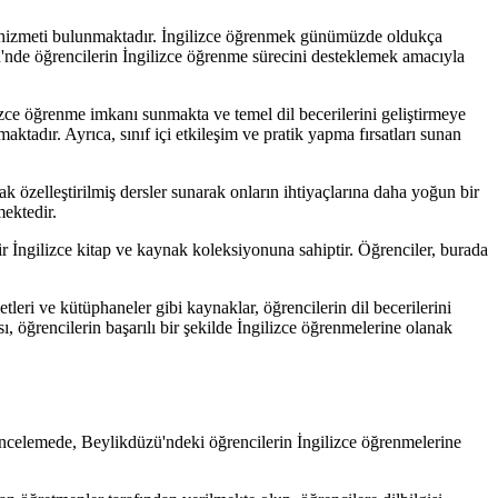
tek hizmeti bulunmaktadır. İngilizce öğrenmek günümüzde oldukça
üzü'nde öğrencilerin İngilizce öğrenme sürecini desteklemek amacıyla
ilizce öğrenme imkanı sunmakta ve temel dil becerilerini geliştirmeye
ktadır. Ayrıca, sınıf içi etkileşim ve pratik yapma fırsatları sunan
 özelleştirilmiş dersler sunarak onların ihtiyaçlarına daha yoğun bir
mektedir.
r İngilizce kitap ve kaynak koleksiyonuna sahiptir. Öğrenciler, burada
eri ve kütüphaneler gibi kaynaklar, öğrencilerin dil becerilerini
, öğrencilerin başarılı bir şekilde İngilizce öğrenmelerine olanak
 incelemede, Beylikdüzü'ndeki öğrencilerin İngilizce öğrenmelerine