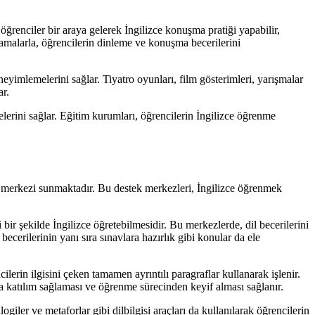
 öğrenciler bir araya gelerek İngilizce konuşma pratiği yapabilir,
gulamalarla, öğrencilerin dinleme ve konuşma becerilerini
eneyimlemelerini sağlar. Tiyatro oyunları, film gösterimleri, yarışmalar
ar.
elerini sağlar. Eğitim kurumları, öğrencilerin İngilizce öğrenme
tek merkezi sunmaktadır. Bu destek merkezleri, İngilizce öğrenmek
bir şekilde İngilizce öğretebilmesidir. Bu merkezlerde, dil becerilerini
cerilerinin yanı sıra sınavlara hazırlık gibi konular da ele
erin ilgisini çeken tamamen ayrıntılı paragraflar kullanarak işlenir.
zla katılım sağlaması ve öğrenme sürecinden keyif alması sağlanır.
logiler ve metaforlar gibi dilbilgisi araçları da kullanılarak öğrencilerin