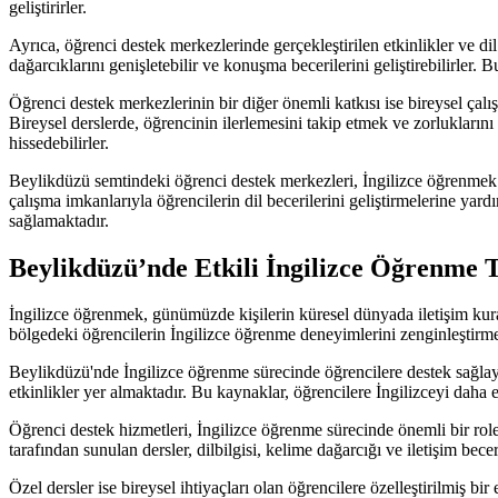
geliştirirler.
Ayrıca, öğrenci destek merkezlerinde gerçekleştirilen etkinlikler ve di
dağarcıklarını genişletebilir ve konuşma becerilerini geliştirebilirler. B
Öğrenci destek merkezlerinin bir diğer önemli katkısı ise bireysel çal
Bireysel derslerde, öğrencinin ilerlemesini takip etmek ve zorluklarını
hissedebilirler.
Beylikdüzü semtindeki öğrenci destek merkezleri, İngilizce öğrenmek is
çalışma imkanlarıyla öğrencilerin dil becerilerini geliştirmelerine yard
sağlamaktadır.
Beylikdüzü’nde Etkili İngilizce Öğrenme 
İngilizce öğrenmek, günümüzde kişilerin küresel dünyada iletişim kurabi
bölgedeki öğrencilerin İngilizce öğrenme deneyimlerini zenginleştirme
Beylikdüzü'nde İngilizce öğrenme sürecinde öğrencilere destek sağlayan
etkinlikler yer almaktadır. Bu kaynaklar, öğrencilere İngilizceyi daha et
Öğrenci destek hizmetleri, İngilizce öğrenme sürecinde önemli bir role s
tarafından sunulan dersler, dilbilgisi, kelime dağarcığı ve iletişim bec
Özel dersler ise bireysel ihtiyaçları olan öğrencilere özelleştirilmiş b