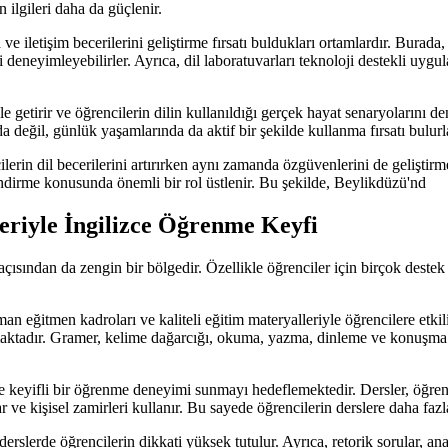
n ilgileri daha da güçlenir.
e iletişim becerilerini geliştirme fırsatı buldukları ortamlardır. Burada,
ni deneyimleyebilirler. Ayrıca, dil laboratuvarları teknoloji destekli uy
le getirir ve öğrencilerin dilin kullanıldığı gerçek hayat senaryolarını d
da değil, günlük yaşamlarında da aktif bir şekilde kullanma fırsatı bulurl
erin dil becerilerini artırırken aynı zamanda özgüvenlerini de geliştirm
endirme konusunda önemli bir rol üstlenir. Bu şekilde, Beylikdüzü'nd
riyle İngilizce Öğrenme Keyfi
ı açısından da zengin bir bölgedir. Özellikle öğrenciler için birçok des
eğitmen kadroları ve kaliteli eğitim materyalleriyle öğrencilere etkili 
lmaktadır. Gramer, kelime dağarcığı, okuma, yazma, dinleme ve konuşma be
e keyifli bir öğrenme deneyimi sunmayı hedeflemektedir. Dersler, öğrencil
r ve kişisel zamirleri kullanır. Bu sayede öğrencilerin derslere daha fa
 derslerde öğrencilerin dikkati yüksek tutulur. Ayrıca, retorik sorular, ana