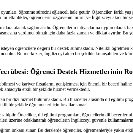
l oyunları, öğrenme sürecini eğlenceli hale getirir. Öğrenciler, farklı y
u tür etkinlikler, öğrencilerin özgüvenini artırır ve İngilizceyi akıcı bir 
ışmalara olanak sağlamasıdır. Öğrencilerin ihtiyaçlarına uygun olarak h
 aşmasına yardımcı olmak için daha fazla zaman ve dikkat ayırılır. Bu şeki
teyen öğrencilere değerli bir destek sunmaktadır. Nitelikli öğretmen kad
ımcı olur. Bu merkezler, İngilizceyi akıcı bir şekilde konuşabilen ve kür
Tecrübesi: Öğrenci Destek Hizmetlerinin Ro
lmesi ve kariyer fırsatlarını genişletmesi için önemli bir beceri haline 
k amacıyla etkili bir şekilde hizmet vermektedir.
 bir dizi hizmet bulunmaktadır. Bu hizmetler arasında dil eğitimi progra
kili bir şekilde öğrenmeleri için fırsatlar sunar.
ahiptir. Öncelikle, dil eğitimi programları, öğrencilerin dil becerilerini
erileri üzerine odaklanarak öğrencilerin İngilizceyi güvenle kullanmaların
ir eğitim imkanı sunar. Bu derslerde öğrenciler, öğretmenleriyle yakın etki