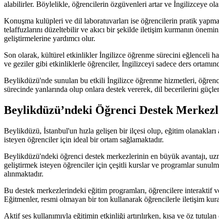
alabilirler. Böylelikle, öğrencilerin özgüvenleri artar ve İngilizceye ola
Konuşma kulüpleri ve dil laboratuvarları ise öğrencilerin pratik yapma v
telaffuzlarını düzeltebilir ve akıcı bir şekilde iletişim kurmanın önemi
geliştirmelerine yardımcı olur.
Son olarak, kültürel etkinlikler İngilizce öğrenme sürecini eğlenceli ha
ve geziler gibi etkinliklerle öğrenciler, İngilizceyi sadece ders ortamın
Beylikdüzü'nde sunulan bu etkili İngilizce öğrenme hizmetleri, öğrencil
sürecinde yanlarında olup onlara destek vererek, dil becerilerini güçl
Beylikdüzü’ndeki Öğrenci Destek Merkezle
Beylikdüzü, İstanbul'un hızla gelişen bir ilçesi olup, eğitim olanaklar
isteyen öğrenciler için ideal bir ortam sağlamaktadır.
Beylikdüzü'ndeki öğrenci destek merkezlerinin en büyük avantajı, uzman 
geliştirmek isteyen öğrenciler için çeşitli kurslar ve programlar sunu
alınmaktadır.
Bu destek merkezlerindeki eğitim programları, öğrencilere interaktif v
Eğitmenler, resmi olmayan bir ton kullanarak öğrencilerle iletişim kura
Aktif ses kullanımıyla eğitimin etkinliği artırılırken, kısa ve öz tutulan