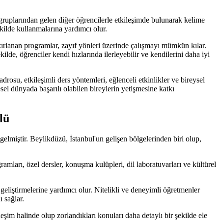
aş gruplarından gelen diğer öğrencilerle etkileşimde bulunarak kelime
şekilde kullanmalarına yardımcı olur.
azırlanan programlar, zayıf yönleri üzerinde çalışmayı mümkün kılar.
lde, öğrenciler kendi hızlarında ilerleyebilir ve kendilerini daha iyi
rosu, etkileşimli ders yöntemleri, eğlenceli etkinlikler ve bireysel
esel dünyada başarılı olabilen bireylerin yetişmesine katkı
lü
gelmiştir. Beylikdüzü, İstanbul'un gelişen bölgelerinden biri olup,
mları, özel dersler, konuşma kulüpleri, dil laboratuvarları ve kültürel
 geliştirmelerine yardımcı olur. Nitelikli ve deneyimli öğretmenler
ı sağlar.
leşim halinde olup zorlandıkları konuları daha detaylı bir şekilde ele