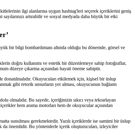
itlelerinin ilgi alanlarına uygun hashtag'leri seçerek içeriklerini geniş
i sayılarınızı artırabilir ve sosyal medyada daha büyük bir etki
er’
büyük bir bilgi bombardımanı altında olduğu bu dönemde, görsel ve
renklerin doğru kullanımı ve estetik bir düzenlemeye sahip fotoğraflar,
ksimum düzeye çıkarma açısından hayati öneme sahiptir.
 donatılmalıdır. Okuyucuları etkilemek için, kişisel bir üslup
ullanmak gibi retorik unsurların yer alması, okuyucunun bağlantı
 dolu olmalıdır. Bu sayede, içeriğinizin sıkıcı veya tekrarlayan
 içerikler hem arama motorları hem de okuyucular açısından
rmatta sunulması gerekmektedir. Yazılı içeriklerde ise samimi bir üslup
ak da önemlidir. Bu yöntemlerle içerik oluşturucuları, izleyiciler