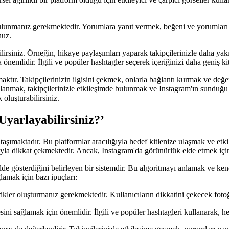
e bulunmanız gerekmektedir. Yorumlara yanıt vermek, beğeni ve yorumları 
nuz.
lirsiniz. Örneğin, hikaye paylaşımları yaparak takipçilerinizle daha yakın
nemlidir. İlgili ve popüler hashtagler seçerek içeriğinizi daha geniş kitle
maktır. Takipçilerinizin ilgisini çekmek, onlarla bağlantı kurmak ve değe
kullanmak, takipçilerinizle etkileşimde bulunmak ve Instagram'ın sunduğu 
 oluşturabilirsiniz.
Uyarlayabilirsiniz?’
ımaktadır. Bu platformlar aracılığıyla hedef kitlenize ulaşmak ve etkil
asıyla dikkat çekmektedir. Ancak, Instagram'da görünürlük elde etmek içi
ekilde gösterdiğini belirleyen bir sistemdir. Bu algoritmayı anlamak ve k
lamak için bazı ipuçları:
erikler oluşturmanız gerekmektedir. Kullanıcıların dikkatini çekecek fotoğr
ni sağlamak için önemlidir. İlgili ve popüler hashtagleri kullanarak, hed