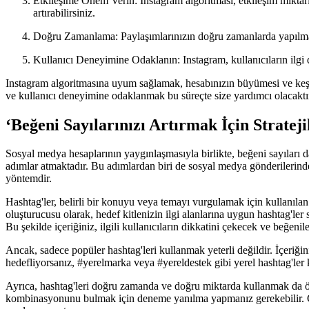
Etkileşime Önem Verin: Instagram algoritması, etkileşim miktarın
artırabilirsiniz.
Doğru Zamanlama: Paylaşımlarınızın doğru zamanlarda yapılması d
Kullanıcı Deneyimine Odaklanın: Instagram, kullanıcıların ilgi d
Instagram algoritmasına uyum sağlamak, hesabınızın büyümesi ve keşfed
ve kullanıcı deneyimine odaklanmak bu süreçte size yardımcı olacaktır. 
‘Beğeni Sayılarınızı Artırmak İçin Stratej
Sosyal medya hesaplarının yaygınlaşmasıyla birlikte, beğeni sayıları da 
adımlar atmaktadır. Bu adımlardan biri de sosyal medya gönderilerinde ha
yöntemdir.
Hashtag'ler, belirli bir konuyu veya temayı vurgulamak için kullanılan e
oluşturucusu olarak, hedef kitlenizin ilgi alanlarına uygun hashtag'ler 
Bu şekilde içeriğiniz, ilgili kullanıcıların dikkatini çekecek ve beğeniler
Ancak, sadece popüler hashtag'leri kullanmak yeterli değildir. İçeriği
hedefliyorsanız, #yerelmarka veya #yereldestek gibi yerel hashtag'ler kul
Ayrıca, hashtag'leri doğru zamanda ve doğru miktarda kullanmak da ön
kombinasyonunu bulmak için deneme yanılma yapmanız gerekebilir. Genel