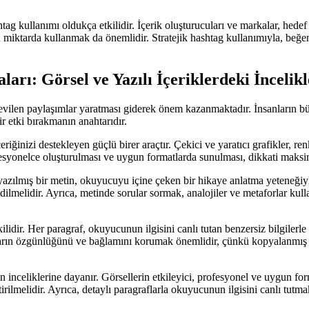
ag kullanımı oldukça etkilidir. İçerik oluşturucuları ve markalar, hedef k
ru miktarda kullanmak da önemlidir. Stratejik hashtag kullanımıyla, beğen
arı: Görsel ve Yazılı İçeriklerdeki İncelikl
 sevilen paylaşımlar yaratması giderek önem kazanmaktadır. İnsanların 
bir etki bırakmanın anahtarıdır.
içeriğinizi destekleyen güçlü birer araçtır. Çekici ve yaratıcı grafikler, 
 profesyonelce oluşturulması ve uygun formatlarda sunulması, dikkati ma
azılmış bir metin, okuyucuyu içine çeken bir hikaye anlatma yeteneğiyle
h edilmelidir. Ayrıca, metinde sorular sormak, analojiler ve metaforlar k
kilidir. Her paragraf, okuyucunun ilgisini canlı tutan benzersiz bilgilerle
tayların özgünlüğünü ve bağlamını korumak önemlidir, çünkü kopyalanmış
rin inceliklerine dayanır. Görsellerin etkileyici, profesyonel ve uygun fo
eştirilmelidir. Ayrıca, detaylı paragraflarla okuyucunun ilgisini canlı tutm