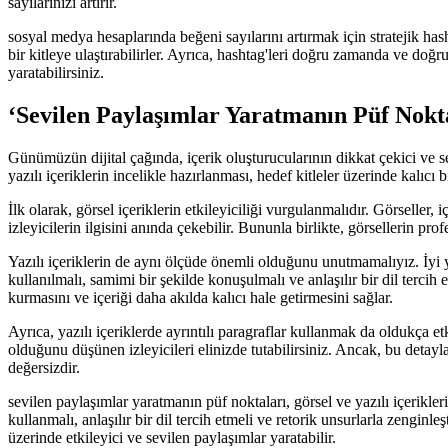
sayılarınızı artırır.
sosyal medya hesaplarında beğeni sayılarını artırmak için stratejik hasht
bir kitleye ulaştırabilirler. Ayrıca, hashtag'leri doğru zamanda ve doğ
yaratabilirsiniz.
‘Sevilen Paylaşımlar Yaratmanın Püf Noktal
Günümüzün dijital çağında, içerik oluşturucularının dikkat çekici ve
yazılı içeriklerin incelikle hazırlanması, hedef kitleler üzerinde kalıcı 
İlk olarak, görsel içeriklerin etkileyiciliği vurgulanmalıdır. Görseller, 
izleyicilerin ilgisini anında çekebilir. Bununla birlikte, görsellerin
Yazılı içeriklerin de aynı ölçüde önemli olduğunu unutmamalıyız. İyi y
kullanılmalı, samimi bir şekilde konuşulmalı ve anlaşılır bir dil terci
kurmasını ve içeriği daha akılda kalıcı hale getirmesini sağlar.
Ayrıca, yazılı içeriklerde ayrıntılı paragraflar kullanmak da oldukça et
olduğunu düşünen izleyicileri elinizde tutabilirsiniz. Ancak, bu de
değersizdir.
sevilen paylaşımlar yaratmanın püf noktaları, görsel ve yazılı içerikle
kullanmalı, anlaşılır bir dil tercih etmeli ve retorik unsurlarla zenginl
üzerinde etkileyici ve sevilen paylaşımlar yaratabilir.