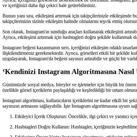
ve içeriğinizi daha ilgi çekici hale getirebilirsiniz.
Bunun yanı sıra, etkileşimi artırmak için takipçilerinizle etkileşimd
takipçilerinizin sizinle etkileşim halinde olmalarını teşvik etmiş olursu
Son olarak, Instagram'ın sunduğu araçları kullanarak etkileşimi artırabi
Ayrıca, etkileşimi artırmak için hashtagleri doğru şekilde kullanmak da ö
Instagram beğeni kazanmanın sırrı, içeriğinizi etkileşim odaklı tasarla
ilişkilendirmeniz gerekmektedir. Ayrıca, görselleri etkili bir şekilde 
uygulayarak, Instagram'da beğeni sayınızı artırabilir ve güçlü bir varlık
‘Kendinizi Instagram Algoritmasına Nasıl 
Günümüzde sosyal medya, bireyler ve işletmeler için büyük bir önem taş
özellikle görsel içeriklerin paylaşıldığı ve keşfedildiği bir ortam olm
Instagram algoritması, kullanıcıların içeriklerini ne kadar etkili bir ş
sayınızın artmasını sağlayabilir. İşte Instagram algoritmasına uyum sağ
Etkileyici İçerik Oluşturun: Öncelikle, ilgi çekici ve yaratıcı iç
Hashtagleri Doğru Kullanın: Hashtagler, içeriğinizin keşfedilmesi