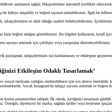
 şekillerde sunmanızı sağlar. Hikayelerinize interaktif özellikler ekleyere
ş bir kitleye ulaşabilir ve beğeni sayınızı artırabilirsiniz. İlgili bir influ
 takipçilerinizin en aktif olduğu saatleri belirleyebilirsiniz. İçerikleri
fazla beğeni aldığını görebilirsiniz. Bu bilgileri kullanarak, kendi içerik 
eni sayınızı artırmak için çekilişler veya yarışmalar düzenleyebilirsiniz
 paylaşmak, takipçilerinizin sizi hatırlamasını ve etkileşime geçmesini sa
iğinizi Etkileşim Odaklı Tasarlamak’
si ve sosyal medyada varlığını sürdürebilmesi için son derece önemlidi
gerekmektedir. Ancak Instagram'da takipçi sayısını artırmak ve beğeni kaz
antı kurma potansiyeline sahiptir. İlk olarak, içeriğinizi insanların günl
 Örneğin, diyetisyen bir marka, sağlıklı tarifler veya beslenme ipuçları p
sel ağırlıklı bir platform olduğu için etkileyici ve çarpıcı görseller kul