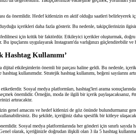
ızı da değerlendirir. Takipçilerinizle etkileşime geçmek, yorumları yan
a önemlidir. Hedef kitlenizin en aktif olduğu saatleri belirleyerek içer
uyduğu içerikleri daha fazla gösterir. Bu nedenle, takipçilerinizin ilgis
ilmesi için kritik bir faktördür. Etkileyici içerikler oluşturmak, doğ
Bu ipuçlarını uygulayarak Instagram'da varlığınızı güçlendirebilir ve hed
ik Hashtag Kullanımı’
dijital etkileşimlerin önemli bir parçası haline geldi. Bu nedenle, içerik 
shtag kullanımıdır. Stratejik hashtag kullanımı, beğeni sayılarını artırm
tiketlerdir. Sosyal medya platformları, hashtag'leri arama sonuçlarında gr
seçmek önemlidir. Örneğin, moda ile ilgili bir içerik paylaşacaksanız, #m
inizi artıracaktır.
nizin genel amacını ve hedef kitlenizi de göz önünde bulundurmanız gere
lanabilirsiniz. Bu şekilde, içeriğiniz daha spesifik bir kitleye ulaşacak 
emlidir. Sosyal medya platformlarında her gönderi için sınırlı sayıda 
 olarak, içeriğinizle doğrudan ilişkili olan 3 ila 5 hashtag kullanmak 