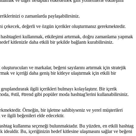
ıtlamak ve diğer hesapları etiketlemek gibi yöntemlerle etkileşimi
iklerinizi o zamanlarda paylaşabilirsiniz.
ini çekecek, değerli ve özgün içerikler oluşturmanız gerekmektedir.
ru hashtagleri kullanmak, etkileşimi artırmak, doğru zamanlama yapmak
ef kitlenizle daha etkili bir şekilde bağlantı kurabilirsiniz.
oluşturucuları ve markalar, beğeni sayılarını artırmak için stratejik
ak ve içeriği daha geniş bir kitleye ulaştırmak için etkili bir
uplandırarak ilgili içerikleri bulmayı kolaylaştırır. Bir içerik
oda, #stil, #trend gibi popüler moda hashtag'lerini kullanabilirsiniz.
kmektedir. Örneğin, bir işletme sahibiyseniz ve yerel müşterileri
ve ilgili beğenileri elde edecektir.
hashtag kullanma seçeneği bulunmaktadır. Bu yüzden, en etkili hashtag
idealdir. Bu, içeriğinizin hedef kitlesine ulaşmasını sağlar ve beğeni