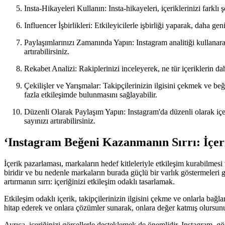
Insta-Hikayeleri Kullanın: Insta-hikayeleri, içeriklerinizi farklı
Influencer İşbirlikleri: Etkileyicilerle işbirliği yaparak, daha geni
Paylaşımlarınızı Zamanında Yapın: Instagram analitiği kullanarak,
artırabilirsiniz.
Rekabet Analizi: Rakiplerinizi inceleyerek, ne tür içeriklerin daha 
Çekilişler ve Yarışmalar: Takipçilerinizin ilgisini çekmek ve beğ
fazla etkileşimde bulunmasını sağlayabilir.
Düzenli Olarak Paylaşım Yapın: Instagram'da düzenli olarak içerik
sayınızı artırabilirsiniz.
‘Instagram Beğeni Kazanmanın Sırrı: İçer
İçerik pazarlaması, markaların hedef kitleleriyle etkileşim kurabilme
biridir ve bu nedenle markaların burada güçlü bir varlık göstermeleri 
artırmanın sırrı: içeriğinizi etkileşim odaklı tasarlamak.
Etkileşim odaklı içerik, takipçilerinizin ilgisini çekme ve onlarla bağl
hitap ederek ve onlara çözümler sunarak, onlara değer katmış olursunuz.
Ayrıca, içeriğinizi görsellerle desteklemek de önemlidir. Instagram, gör