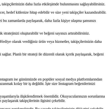
k, takipçilerinizin daha fazla etkileşimde bulunmasını sağlayabilirsiniz.
encer, hedef kitlenize hitap edebilir ve size yeni takipçiler kazandırabilir.
nizi bu zamanlarda paylaşarak, daha fazla kişiye ulaşma şansınızı
stratejinizi oluşturabilir ve beğeni sayınızı artırabilirsiniz.
. Hediye olarak verdiğiniz ürün veya hizmetler, takipçilerinizin daha
ğlar. Planlı bir strateji ile düzenli olarak içerik paylaşarak, beğeni
r. Instagram ise günümüzde en popüler sosyal medya platformlarından
anmak kolay bir iş değildir. İşte size Instagram beğenilerinizi
ük yaşamlarıyla ilişkilendirmek önemlidir. Okuyucularınızın sorunlarına
aylaşarak takipçilerinin ilgisini çekebilir.
lanmanız gerekmektedir. Bu sayede takipçilerinizin dikkatini çekebilir