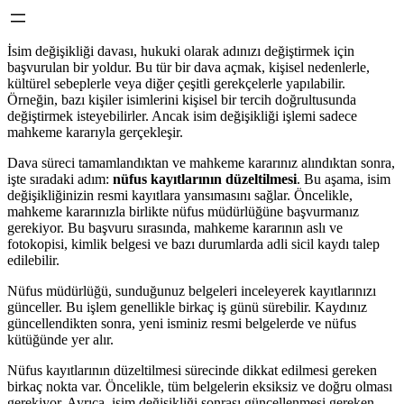
İsim değişikliği davası, hukuki olarak adınızı değiştirmek için
başvurulan bir yoldur. Bu tür bir dava açmak, kişisel nedenlerle,
kültürel sebeplerle veya diğer çeşitli gerekçelerle yapılabilir.
Örneğin, bazı kişiler isimlerini kişisel bir tercih doğrultusunda
değiştirmek isteyebilirler. Ancak isim değişikliği işlemi sadece
mahkeme kararıyla gerçekleşir.
Dava süreci tamamlandıktan ve mahkeme kararınız alındıktan sonra,
işte sıradaki adım:
nüfus kayıtlarının düzeltilmesi
. Bu aşama, isim
değişikliğinizin resmi kayıtlara yansımasını sağlar. Öncelikle,
mahkeme kararınızla birlikte nüfus müdürlüğüne başvurmanız
gerekiyor. Bu başvuru sırasında, mahkeme kararının aslı ve
fotokopisi, kimlik belgesi ve bazı durumlarda adli sicil kaydı talep
edilebilir.
Nüfus müdürlüğü, sunduğunuz belgeleri inceleyerek kayıtlarınızı
günceller. Bu işlem genellikle birkaç iş günü sürebilir. Kaydınız
güncellendikten sonra, yeni isminiz resmi belgelerde ve nüfus
kütüğünde yer alır.
Nüfus kayıtlarının düzeltilmesi sürecinde dikkat edilmesi gereken
birkaç nokta var. Öncelikle, tüm belgelerin eksiksiz ve doğru olması
gerekiyor. Ayrıca, isim değişikliği sonrası güncellenmesi gereken