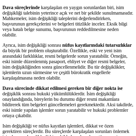
Dava süreçlerinde
karşılaşılan en yaygın sorunlardan biri, isim
değişikliği talebinin yeterince açık ve net bir şekilde sunulmamasıdır.
Mahkemeler, isim değişikliği taleplerini değerlendirirken,
başvurunun gerekçelerini ve belgeleri titizlikle inceler. Eksik bilgi
veya hatalı belge sunumu, başvurunun reddedilmesine neden
olabilir.
Ayrıca, isim değişikliği sonrası
nüfus kayıtlarındaki tutarsızlıklar
da büyük bir problem oluşturabilir. Özellikle, eski ve yeni isim
arasındaki farklılıklar, resmi belgelerde sorun yaratabilir. Örneğin,
eski isimle düzenlenmiş pasaport, ehliyet ve diğer resmi belgeler,
isim değişikliğinden sonra güncellenmelidir. Bu tür değişiklikler,
işlemlerin uzun sürmesine ve çeşitli bürokratik engellerle
karşılaşılmasına neden olabilir.
Dava sürecinde dikkat edilmesi gereken bir diğer nokta ise
değişiklik sonrası hukuki yükümlülüklerdir. İsim değişikliği
onaylandığında, bireylerin bu durumu diğer resmi makamlara
bildirerek tüm belgeleri güncellemeleri gerekmektedir. Aksi takdirde,
eski isimle yapılan işlemler sorun yaratabilir ve hukuki problemler
ortaya çıkabilir.
Isim değişikliği ve nüfus kayıtları işlemleri, dikkat ve özen
gerektiren süreçlerdir. Bu süreçlerde karşılaşılan sorunları önlemek