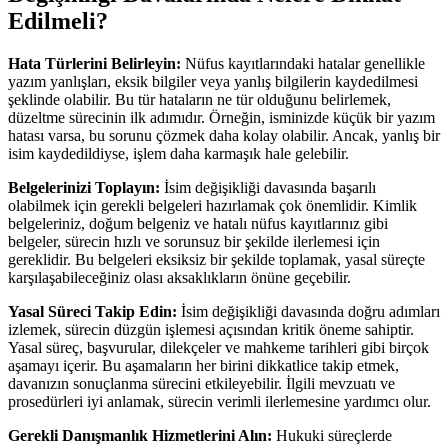
Edilmeli?
Hata Türlerini Belirleyin:
Nüfus kayıtlarındaki hatalar genellikle
yazım yanlışları, eksik bilgiler veya yanlış bilgilerin kaydedilmesi
şeklinde olabilir. Bu tür hataların ne tür olduğunu belirlemek,
düzeltme sürecinin ilk adımıdır. Örneğin, isminizde küçük bir yazım
hatası varsa, bu sorunu çözmek daha kolay olabilir. Ancak, yanlış bir
isim kaydedildiyse, işlem daha karmaşık hale gelebilir.
Belgelerinizi Toplayın:
İsim değişikliği davasında başarılı
olabilmek için gerekli belgeleri hazırlamak çok önemlidir. Kimlik
belgeleriniz, doğum belgeniz ve hatalı nüfus kayıtlarınız gibi
belgeler, sürecin hızlı ve sorunsuz bir şekilde ilerlemesi için
gereklidir. Bu belgeleri eksiksiz bir şekilde toplamak, yasal süreçte
karşılaşabileceğiniz olası aksaklıkların önüne geçebilir.
Yasal Süreci Takip Edin:
İsim değişikliği davasında doğru adımları
izlemek, sürecin düzgün işlemesi açısından kritik öneme sahiptir.
Yasal süreç, başvurular, dilekçeler ve mahkeme tarihleri gibi birçok
aşamayı içerir. Bu aşamaların her birini dikkatlice takip etmek,
davanızın sonuçlanma sürecini etkileyebilir. İlgili mevzuatı ve
prosedürleri iyi anlamak, sürecin verimli ilerlemesine yardımcı olur.
Gerekli Danışmanlık Hizmetlerini Alın:
Hukuki süreçlerde