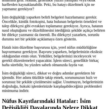
anlamına gelir. Hatalar, genellikle yazım yanlışları veya eksik
harflerden kaynaklanabilir. Peki, bu hatayı düzeltmek için ne
yapmanız gerekiyor?
İsim değişikliği yaparken belirli belgeleri hazırlamanız gerekir.
Öncelikle, kimlik fotokopisi, hata bulunan belgelerin örnekleri ve
talep dilekçesi gibi evrakları toplamanız gerekiyor. Ayrıca, hatanın
nasıl oluştuğunu ve düzeltilmesini istediğiniz şekilde açıkça belirten
bir dilekçe yazmanız da önemli. Bu dilekçeyi yazarken, sorunlu
durumu net bir şekilde açıklamaya özen gösterin.
Hatalı isim düzeltme başvurusu için, yerel nüfus müdürlüğüne
başvurmanız gerekiyor. Başvuru yaparken, belgelerinizin eksiksiz
olduğundan emin olun. Yetkililer, belgelerinizi inceleyecek ve
gerekli düzenlemeleri yapacaktır. İşlem süreci, genellikle birkaç
hafta sürebilir, bu yüzden sabırlı olmanızda fayda var.
İsim değişikliği süreci, dikkat ve doğru adımlar gerektiren bir
işlemdir. Her adımı titizlikle takip etmek, sorununuzun hızlı ve
sorunsuz bir şekilde çözülmesini sağlar. Unutmayın, belgelerinizin
doğruluğu, hukuki işlemlerinizde karşılaşabileceğiniz problemleri
minimuma indirir.
Nüfus Kayıtlarındaki Hatalar: İsim
Değişikliği Davalarında Nelere Dikkat