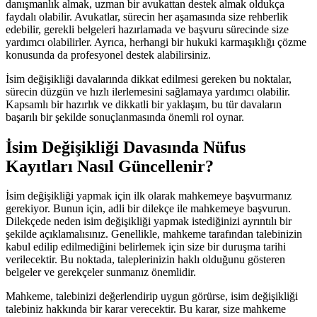
danışmanlık almak, uzman bir avukattan destek almak oldukça
faydalı olabilir. Avukatlar, sürecin her aşamasında size rehberlik
edebilir, gerekli belgeleri hazırlamada ve başvuru sürecinde size
yardımcı olabilirler. Ayrıca, herhangi bir hukuki karmaşıklığı çözme
konusunda da profesyonel destek alabilirsiniz.
İsim değişikliği davalarında dikkat edilmesi gereken bu noktalar,
sürecin düzgün ve hızlı ilerlemesini sağlamaya yardımcı olabilir.
Kapsamlı bir hazırlık ve dikkatli bir yaklaşım, bu tür davaların
başarılı bir şekilde sonuçlanmasında önemli rol oynar.
İsim Değişikliği Davasında Nüfus
Kayıtları Nasıl Güncellenir?
İsim değişikliği yapmak için ilk olarak mahkemeye başvurmanız
gerekiyor. Bunun için, adli bir dilekçe ile mahkemeye başvurun.
Dilekçede neden isim değişikliği yapmak istediğinizi ayrıntılı bir
şekilde açıklamalısınız. Genellikle, mahkeme tarafından talebinizin
kabul edilip edilmediğini belirlemek için size bir duruşma tarihi
verilecektir. Bu noktada, taleplerinizin haklı olduğunu gösteren
belgeler ve gerekçeler sunmanız önemlidir.
Mahkeme, talebinizi değerlendirip uygun görürse, isim değişikliği
talebiniz hakkında bir karar verecektir. Bu karar, size mahkeme