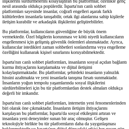
ilişkilerini sürdürmelerini kolaylaştıran bu platformlar, özellikle genç
nesil arasında oldukça popülerdir. İsparta'nın canlı sohbet
platformları sayesinde insanlar, coğrafi engelleri aşarak farklı
kültürlerden insanlarla tanışabilir, ortak ilgi alanlarına sahip kişilerle
iletişim kurabilir ve arkadaşlık ilişkilerini geliştirebilirler.
Bu platformlar, kullanıcıların güvenliğine de büyük önem
vermektedir. Özel bilgilerin korunması ve kötü niyetli kullanıcıların
engellenmesi için gelişmiş güvenlik önlemleri alınmaktadır. Ayrıca,
kullanıcılar istedikleri zaman sohbetleri sonlandırma veya engelleme
özelliğini kullanarak kişisel sınırlarını koruyabilmektedir.
Isparta'nın canlı sohbet platformları, insanların sosyal açıdan bağlantı
kurma ihtiyaçlarını karşılamakta ve dijital iletişimi
kolaylaştırmaktadır. Bu platformlar, şehirdeki insanların yalnızlık
hissini azaltmakta ve yeni insanlarla tanışma fırsatı sunmaktadır.
İnsanların yoğun tempolu yaşamlarında sosyal ilişkilerini
sürdürebilmeleri için bu tür platformlardan destek almaları oldukça
değerli bir imkandır.
Isparta'nın canlı sohbet platformları, internetin yeni fenomenlerinden
biri olarak öne çıkmaktadır. İnsanların iletişim ihtiyaçlarını
karşılayan bu platformlar, Isparta'da sosyal etkileşimi artıran ve
insanlara yeni deneyimler sunan bir araç olmuştur. Gelişen
teknolojiyle birlikte bu tür platformların daha da yaygınlaşması
beklenmektedir ve Isparta'nın dijital dünyadaki etkisi her geçen gün