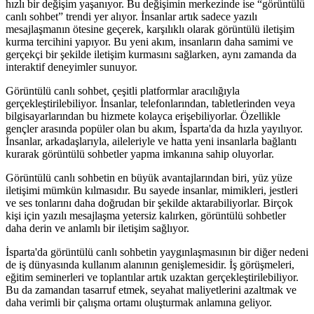
hızlı bir değişim yaşanıyor. Bu değişimin merkezinde ise “görüntülü
canlı sohbet” trendi yer alıyor. İnsanlar artık sadece yazılı
mesajlaşmanın ötesine geçerek, karşılıklı olarak görüntülü iletişim
kurma tercihini yapıyor. Bu yeni akım, insanların daha samimi ve
gerçekçi bir şekilde iletişim kurmasını sağlarken, aynı zamanda da
interaktif deneyimler sunuyor.
Görüntülü canlı sohbet, çeşitli platformlar aracılığıyla
gerçekleştirilebiliyor. İnsanlar, telefonlarından, tabletlerinden veya
bilgisayarlarından bu hizmete kolayca erişebiliyorlar. Özellikle
gençler arasında popüler olan bu akım, İsparta'da da hızla yayılıyor.
İnsanlar, arkadaşlarıyla, aileleriyle ve hatta yeni insanlarla bağlantı
kurarak görüntülü sohbetler yapma imkanına sahip oluyorlar.
Görüntülü canlı sohbetin en büyük avantajlarından biri, yüz yüze
iletişimi mümkün kılmasıdır. Bu sayede insanlar, mimikleri, jestleri
ve ses tonlarını daha doğrudan bir şekilde aktarabiliyorlar. Birçok
kişi için yazılı mesajlaşma yetersiz kalırken, görüntülü sohbetler
daha derin ve anlamlı bir iletişim sağlıyor.
İsparta'da görüntülü canlı sohbetin yaygınlaşmasının bir diğer nedeni
de iş dünyasında kullanım alanının genişlemesidir. İş görüşmeleri,
eğitim seminerleri ve toplantılar artık uzaktan gerçekleştirilebiliyor.
Bu da zamandan tasarruf etmek, seyahat maliyetlerini azaltmak ve
daha verimli bir çalışma ortamı oluşturmak anlamına geliyor.