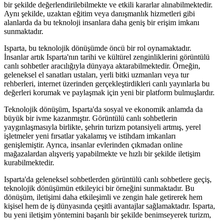
bir şekilde değerlendirilebilmekte ve etkili kararlar alınabilmektedir.
Aynı şekilde, uzaktan eğitim veya danışmanlık hizmetleri gibi
alanlarda da bu teknoloji insanlara daha geniş bir erişim imkanı
sunmaktadır.
Isparta, bu teknolojik dönüşümde öncü bir rol oynamaktadır.
İnsanlar artık Isparta'nın tarihi ve kültürel zenginliklerini görüntülü
canlı sohbetler aracılığıyla dünyaya aktarabilmektedir. Örneğin,
geleneksel el sanatları ustaları, yerli bitki uzmanları veya tur
rehberleri, internet üzerinden gerçekleştirdikleri canlı yayınlarla bu
değerleri korumak ve paylaşmak için yeni bir platform bulmuşlardır.
Teknolojik dönüşüm, Isparta'da sosyal ve ekonomik anlamda da
büyük bir ivme kazanmıştır. Görüntülü canlı sohbetlerin
yaygınlaşmasıyla birlikte, şehrin turizm potansiyeli artmış, yerel
işletmeler yeni fırsatlar yakalamış ve istihdam imkanları
genişlemiştir. Ayrıca, insanlar evlerinden çıkmadan online
mağazalardan alışveriş yapabilmekte ve hızlı bir şekilde iletişim
kurabilmektedir.
Isparta'da geleneksel sohbetlerden görüntülü canlı sohbetlere geçiş,
teknolojik dönüşümün etkileyici bir örneğini sunmaktadır. Bu
dönüşüm, iletişimi daha etkileşimli ve zengin hale getirerek hem
kişisel hem de iş dünyasında çeşitli avantajlar sağlamaktadır. Isparta,
bu yeni iletişim yöntemini başarılı bir şekilde benimseyerek turizm,