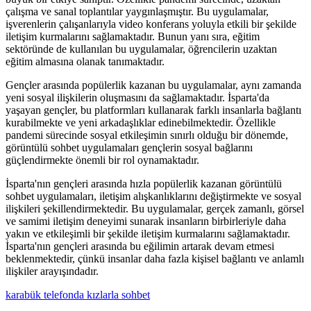
çalışma ve sanal toplantılar yaygınlaşmıştır. Bu uygulamalar,
işverenlerin çalışanlarıyla video konferans yoluyla etkili bir şekilde
iletişim kurmalarını sağlamaktadır. Bunun yanı sıra, eğitim
sektöründe de kullanılan bu uygulamalar, öğrencilerin uzaktan
eğitim almasına olanak tanımaktadır.
Gençler arasında popülerlik kazanan bu uygulamalar, aynı zamanda
yeni sosyal ilişkilerin oluşmasını da sağlamaktadır. İsparta'da
yaşayan gençler, bu platformları kullanarak farklı insanlarla bağlantı
kurabilmekte ve yeni arkadaşlıklar edinebilmektedir. Özellikle
pandemi sürecinde sosyal etkileşimin sınırlı olduğu bir dönemde,
görüntülü sohbet uygulamaları gençlerin sosyal bağlarını
güçlendirmekte önemli bir rol oynamaktadır.
İsparta'nın gençleri arasında hızla popülerlik kazanan görüntülü
sohbet uygulamaları, iletişim alışkanlıklarını değiştirmekte ve sosyal
ilişkileri şekillendirmektedir. Bu uygulamalar, gerçek zamanlı, görsel
ve samimi iletişim deneyimi sunarak insanların birbirleriyle daha
yakın ve etkileşimli bir şekilde iletişim kurmalarını sağlamaktadır.
İsparta'nın gençleri arasında bu eğilimin artarak devam etmesi
beklenmektedir, çünkü insanlar daha fazla kişisel bağlantı ve anlamlı
ilişkiler arayışındadır.
karabük telefonda kızlarla sohbet