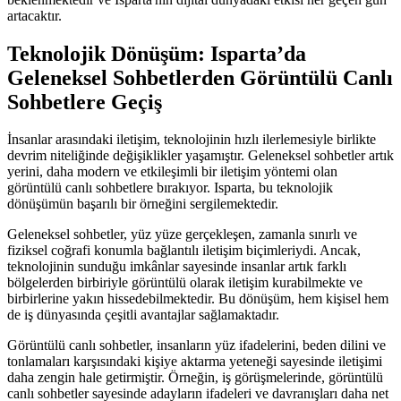
artacaktır.
Teknolojik Dönüşüm: Isparta’da
Geleneksel Sohbetlerden Görüntülü Canlı
Sohbetlere Geçiş
İnsanlar arasındaki iletişim, teknolojinin hızlı ilerlemesiyle birlikte
devrim niteliğinde değişiklikler yaşamıştır. Geleneksel sohbetler artık
yerini, daha modern ve etkileşimli bir iletişim yöntemi olan
görüntülü canlı sohbetlere bırakıyor. Isparta, bu teknolojik
dönüşümün başarılı bir örneğini sergilemektedir.
Geleneksel sohbetler, yüz yüze gerçekleşen, zamanla sınırlı ve
fiziksel coğrafi konumla bağlantılı iletişim biçimleriydi. Ancak,
teknolojinin sunduğu imkânlar sayesinde insanlar artık farklı
bölgelerden birbiriyle görüntülü olarak iletişim kurabilmekte ve
birbirlerine yakın hissedebilmektedir. Bu dönüşüm, hem kişisel hem
de iş dünyasında çeşitli avantajlar sağlamaktadır.
Görüntülü canlı sohbetler, insanların yüz ifadelerini, beden dilini ve
tonlamaları karşısındaki kişiye aktarma yeteneği sayesinde iletişimi
daha zengin hale getirmiştir. Örneğin, iş görüşmelerinde, görüntülü
canlı sohbetler sayesinde adayların ifadeleri ve davranışları daha net