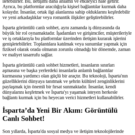
iletebilirler. Bu, iletişimi daha anlamlı ve etkileyici hale getirir.
Ayrıca, bu platformlar aracılığıyla kişisel bağlantılar kurmak daha
kolaydır. İnsanlar, ortak ilgi alanlarına sahip olduklarını keşfedebilir
ve yeni arkadaşlıklar veya romantik ilişkiler geliştirebilirler.
İsparta görüntülü canlı sohbet, aynı zamanda iş dünyasında da
büyük bir rol oynamaktadır. İşadamları ve girişimciler, müşterileriyle
ve iş ortaklarıyla bu platformlar üzerinden iletişim kurarak işlerini
genişletebilirler. Toplantılara katılmak veya sunumlar yapmak için
fiziksel olarak orada olmanın zorunlu olmadığı bir dönemde, zaman
ve maliyet tasarrufu sağlar.
İsparta görüntülü canlı sohbet hizmetleri, insanların sınırları
aşmasına ve başka yerlerdeki insanlarla anlamlı bağlantılar
kurmasına yardımcı olan güçlü bir araçtır. Bu teknoloji, İsparta'nın
güzelliklerini dünyaya tanıtmak ve şehrin kültürel zenginliklerini
paylaşmak için önemli bir fırsat sunmaktadır. İnsanlar, kendi
dünyalarını keşfetmek ve İsparta'yı yaşamak isteyen herkesle
bağlantı kurmak için bu heyecan verici hizmetleri kullanabilirler.
İsparta’da Yeni Bir Akım: Görüntülü
Canlı Sohbet!
Son yıllarda, İsparta'da sosyal medya ve iletişim teknolojilerinde