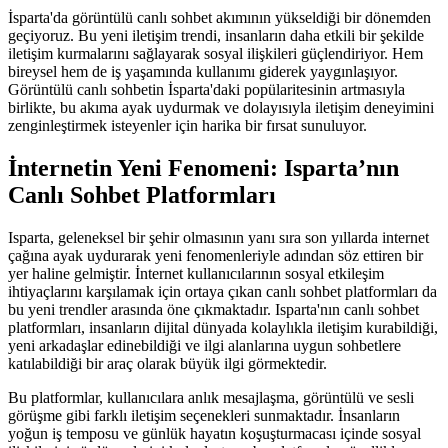
İsparta'da görüntülü canlı sohbet akımının yükseldiği bir dönemden
geçiyoruz. Bu yeni iletişim trendi, insanların daha etkili bir şekilde
iletişim kurmalarını sağlayarak sosyal ilişkileri güçlendiriyor. Hem
bireysel hem de iş yaşamında kullanımı giderek yaygınlaşıyor.
Görüntülü canlı sohbetin İsparta'daki popülaritesinin artmasıyla
birlikte, bu akıma ayak uydurmak ve dolayısıyla iletişim deneyimini
zenginleştirmek isteyenler için harika bir fırsat sunuluyor.
İnternetin Yeni Fenomeni: Isparta’nın
Canlı Sohbet Platformları
Isparta, geleneksel bir şehir olmasının yanı sıra son yıllarda internet
çağına ayak uydurarak yeni fenomenleriyle adından söz ettiren bir
yer haline gelmiştir. İnternet kullanıcılarının sosyal etkileşim
ihtiyaçlarını karşılamak için ortaya çıkan canlı sohbet platformları da
bu yeni trendler arasında öne çıkmaktadır. Isparta'nın canlı sohbet
platformları, insanların dijital dünyada kolaylıkla iletişim kurabildiği,
yeni arkadaşlar edinebildiği ve ilgi alanlarına uygun sohbetlere
katılabildiği bir araç olarak büyük ilgi görmektedir.
Bu platformlar, kullanıcılara anlık mesajlaşma, görüntülü ve sesli
görüşme gibi farklı iletişim seçenekleri sunmaktadır. İnsanların
yoğun iş temposu ve günlük hayatın koşuşturmacası içinde sosyal