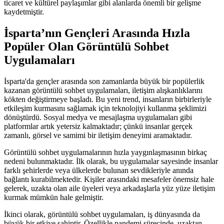
ticaret ve kültürel paylaşımlar gibi alanlarda önemli bir gelişme
kaydetmiştir.
İsparta’nın Gençleri Arasında Hızla
Popüler Olan Görüntülü Sohbet
Uygulamaları
İsparta'da gençler arasında son zamanlarda büyük bir popülerlik
kazanan görüntülü sohbet uygulamaları, iletişim alışkanlıklarını
kökten değiştirmeye başladı. Bu yeni trend, insanların birbirleriyle
etkileşim kurmasını sağlamak için teknolojiyi kullanma şeklimizi
dönüştürdü. Sosyal medya ve mesajlaşma uygulamaları gibi
platformlar artık yetersiz kalmaktadır; çünkü insanlar gerçek
zamanlı, görsel ve samimi bir iletişim deneyimi aramaktadır.
Görüntülü sohbet uygulamalarının hızla yaygınlaşmasının birkaç
nedeni bulunmaktadır. İlk olarak, bu uygulamalar sayesinde insanlar
farklı şehirlerde veya ülkelerde bulunan sevdikleriyle anında
bağlantı kurabilmektedir. Kişiler arasındaki mesafeler önemsiz hale
gelerek, uzakta olan aile üyeleri veya arkadaşlarla yüz yüze iletişim
kurmak mümkün hale gelmiştir.
İkinci olarak, görüntülü sohbet uygulamaları, iş dünyasında da
büyük bir etkiye sahiptir. Özellikle pandemi sürecinde, uzaktan