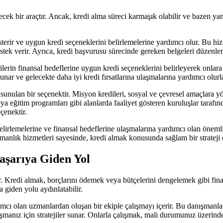
k bir araçtır. Ancak, kredi alma süreci karmaşık olabilir ve bazen yanlı
terir ve uygun kredi seçeneklerini belirlemelerine yardımcı olur. Bu hiz
stek verir. Ayrıca, kredi başvurusu sürecinde gereken belgeleri düzenl
ilerin finansal hedeflerine uygun kredi seçeneklerini belirleyerek onlar
 sunar ve gelecekte daha iyi kredi fırsatlarına ulaşmalarına yardımcı olurl
sunulan bir seçenektir. Misyon kredileri, sosyal ve çevresel amaçlara yön
 veya eğitim programları gibi alanlarda faaliyet gösteren kuruluşlar tarafı
çenektir.
elirlemelerine ve finansal hedeflerine ulaşmalarına yardımcı olan önemli
manlık hizmetleri sayesinde, kredi almak konusunda sağlam bir strateji o
aşarıya Giden Yol
ir. Kredi almak, borçlarını ödemek veya bütçelerini dengelemek gibi fin
a giden yolu aydınlatabilir.
ımcı olan uzmanlardan oluşan bir ekiple çalışmayı içerir. Bu danışmanla
şmanız için stratejiler sunar. Onlarla çalışmak, mali durumunuz üzerind