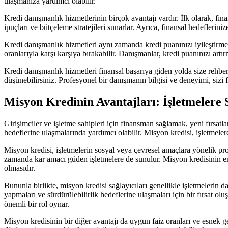
ulaşmanıza yardımcı olabilir.
Kredi danışmanlık hizmetlerinin birçok avantajı vardır. İlk olarak, finan
ipuçları ve bütçeleme stratejileri sunarlar. Ayrıca, finansal hedeflerin
Kredi danışmanlık hizmetleri aynı zamanda kredi puanınızı iyileştirme 
oranlarıyla karşı karşıya bırakabilir. Danışmanlar, kredi puanınızı artırma
Kredi danışmanlık hizmetleri finansal başarıya giden yolda size rehber
düşünebilirsiniz. Profesyonel bir danışmanın bilgisi ve deneyimi, sizi
Misyon Kredinin Avantajları: İşletmelere 
Girişimciler ve işletme sahipleri için finansman sağlamak, yeni fırsat
hedeflerine ulaşmalarında yardımcı olabilir. Misyon kredisi, işletmele
Misyon kredisi, işletmelerin sosyal veya çevresel amaçlara yönelik pro
zamanda kar amacı güden işletmelere de sunulur. Misyon kredisinin en 
olmasıdır.
Bununla birlikte, misyon kredisi sağlayıcıları genellikle işletmelerin
yapmaları ve sürdürülebilirlik hedeflerine ulaşmaları için bir fırsat o
önemli bir rol oynar.
Misyon kredisinin bir diğer avantajı da uygun faiz oranları ve esnek ge