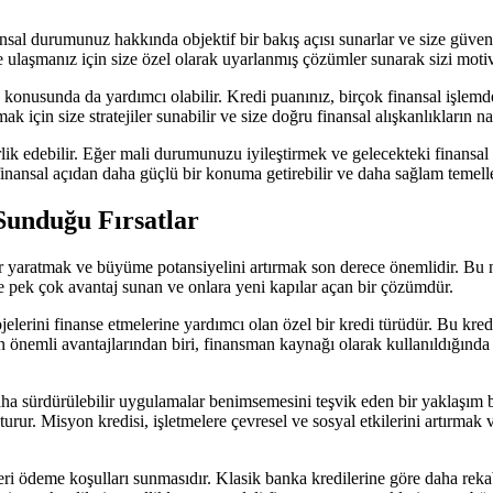
sal durumunuz hakkında objektif bir bakış açısı sunarlar ve size güvenilir
ize ulaşmanız için size özel olarak uyarlanmış çözümler sunarak sizi motiv
konusunda da yardımcı olabilir. Kredi puanınız, birçok finansal işlemde
k için size stratejiler sunabilir ve size doğru finansal alışkanlıkların nası
lik edebilir. Eğer mali durumunuzu iyileştirmek ve gelecekteki finansal 
 finansal açıdan daha güçlü bir konuma getirebilir ve daha sağlam temell
Sunduğu Fırsatlar
lar yaratmak ve büyüme potansiyelini artırmak son derece önemlidir. Bu n
re pek çok avantaj sunan ve onlara yeni kapılar açan bir çözümdür.
jelerini finanse etmelerine yardımcı olan özel bir kredi türüdür. Bu kr
önemli avantajlarından biri, finansman kaynağı olarak kullanıldığında 
 daha sürdürülebilir uygulamalar benimsemesini teşvik eden bir yaklaşım
luşturur. Misyon kredisi, işletmelere çevresel ve sosyal etkilerini artı
ri ödeme koşulları sunmasıdır. Klasik banka kredilerine göre daha rekabet