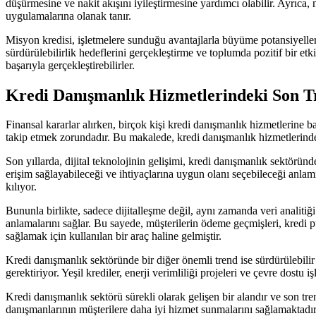
düşürmesine ve nakit akışını iyileştirmesine yardımcı olabilir. Ayrıca,
uygulamalarına olanak tanır.
Misyon kredisi, işletmelere sunduğu avantajlarla büyüme potansiyelleri
sürdürülebilirlik hedeflerini gerçekleştirme ve toplumda pozitif bir etk
başarıyla gerçekleştirebilirler.
Kredi Danışmanlık Hizmetlerindeki Son Tr
Finansal kararlar alırken, birçok kişi kredi danışmanlık hizmetlerine b
takip etmek zorundadır. Bu makalede, kredi danışmanlık hizmetlerindeki
Son yıllarda, dijital teknolojinin gelişimi, kredi danışmanlık sektörü
erişim sağlayabileceği ve ihtiyaçlarına uygun olanı seçebileceği anla
kılıyor.
Bununla birlikte, sadece dijitalleşme değil, aynı zamanda veri analitiğ
anlamalarını sağlar. Bu sayede, müşterilerin ödeme geçmişleri, kredi puan
sağlamak için kullanılan bir araç haline gelmiştir.
Kredi danışmanlık sektöründe bir diğer önemli trend ise sürdürülebilir 
gerektiriyor. Yeşil krediler, enerji verimliliği projeleri ve çevre dost
Kredi danışmanlık sektörü sürekli olarak gelişen bir alandır ve son tren
danışmanlarının müşterilere daha iyi hizmet sunmalarını sağlamaktadır