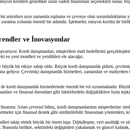
 misyon kredileri genellikle uzun vadeli finansman seçenekleri sunar, böy
ni artırırken aynı zamanda topluma ve çevreye olan sorumluluklarını yer
i yaratma yolunda önemli bir adımdır. İşletmeler, misyon kredisi ile birl
endler ve İnovasyonlar
aşvuruyor. Kredi danışmanları, müşterilere mali hedeflerini gerçekleştir
 en yeni trendleri ve yenilikleri ele alacağız.
nde büyük bir etkiye sahip oldu. Birçok kredi danışmanlık şirketi, çevri
mına geliyor. Çevrimiçi danışmanlık hizmetleri, zamandan ve maliyetten
i de kredi danışmanlık hizmetlerinde önemli bir rol oynamaktadır. Büyük 
ları ve finansal durumları gibi faktörlerdeki değişikliklere hızla tepki ve
finanstır. Artan çevresel bilinç, kredi danışmanlarının müşterilerine sür
u işletmeler için finansal destek gibi sürdürülebilir finansman yöntemleri,
dleri takip etmek büyük bir önem taşır. Dijitalleşme, veri analitiği ve sü
. Bununla birlikte, sektördeki değişimleri yakalamak ve güncel kalmak, 