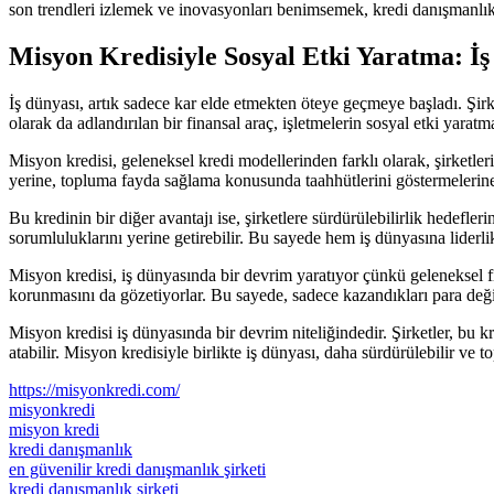
son trendleri izlemek ve inovasyonları benimsemek, kredi danışmanlık 
Misyon Kredisiyle Sosyal Etki Yaratma: İ
İş dünyası, artık sadece kar elde etmekten öteye geçmeye başladı. Şir
olarak da adlandırılan bir finansal araç, işletmelerin sosyal etki yarat
Misyon kredisi, geleneksel kredi modellerinden farklı olarak, şirketler
yerine, topluma fayda sağlama konusunda taahhütlerini göstermelerine
Bu kredinin bir diğer avantajı ise, şirketlere sürdürülebilirlik hedefl
sorumluluklarını yerine getirebilir. Bu sayede hem iş dünyasına lide
Misyon kredisi, iş dünyasında bir devrim yaratıyor çünkü geleneksel fi
korunmasını da gözetiyorlar. Bu sayede, sadece kazandıkları para deği
Misyon kredisi iş dünyasında bir devrim niteliğindedir. Şirketler, bu k
atabilir. Misyon kredisiyle birlikte iş dünyası, daha sürdürülebilir ve t
https://misyonkredi.com/
misyonkredi
misyon kredi
kredi danışmanlık
en güvenilir kredi danışmanlık şirketi
kredi danışmanlık şirketi