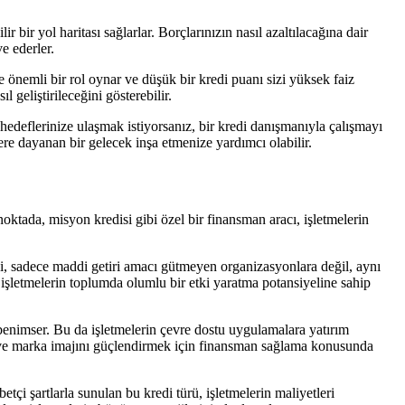
 bir yol haritası sağlarlar. Borçlarınızın nasıl azaltılacağına dair
e ederler.
 önemli bir rol oynar ve düşük bir kredi puanı sizi yüksek faiz
l geliştirileceğini gösterebilir.
hedeflerinize ulaşmak istiyorsanız, bir kredi danışmanıyla çalışmayı
ere dayanan bir gelecek inşa etmenize yardımcı olabilir.
oktada, misyon kredisi gibi özel bir finansman aracı, işletmelerin
edi, sadece maddi getiri amacı gütmeyen organizasyonlara değil, aynı
işletmelerin toplumda olumlu bir etki yaratma potansiyeline sahip
 benimser. Bu da işletmelerin çevre dostu uygulamalara yatırım
rmak ve marka imajını güçlendirmek için finansman sağlama konusunda
çi şartlarla sunulan bu kredi türü, işletmelerin maliyetleri