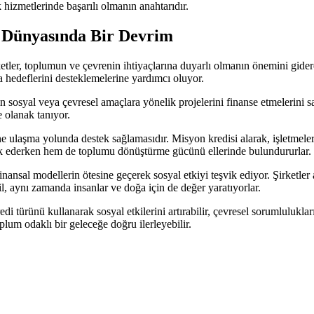
hizmetlerinde başarılı olmanın anahtarıdır.
ş Dünyasında Bir Devrim
ketler, toplumun ve çevrenin ihtiyaçlarına duyarlı olmanın önemini gid
ma hedeflerini desteklemelerine yardımcı oluyor.
in sosyal veya çevresel amaçlara yönelik projelerini finanse etmelerini s
 olanak tanıyor.
erine ulaşma yolunda destek sağlamasıdır. Misyon kredisi alarak, işletmele
rlik ederken hem de toplumu dönüştürme gücünü ellerinde bulundururlar.
nansal modellerin ötesine geçerek sosyal etkiyi teşvik ediyor. Şirketler
l, aynı zamanda insanlar ve doğa için de değer yaratıyorlar.
redi türünü kullanarak sosyal etkilerini artırabilir, çevresel sorumluluk
oplum odaklı bir geleceğe doğru ilerleyebilir.