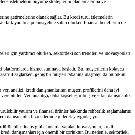
lece işletmelerin büyüme stratejilerini planlamalarına ve
ine getirmelerine olanak sağlar. Bu kredi türü, işletmelerin
ikte fark yaratma potansiyeline sahip olurken finansal hedeflerini de
meleri için yardımcı olurken, sektördeki son trendleri ve inovasyonları
miçi platformlarda hizmet sunmaya başladı. Bu, müşterilerin kolayca
 tasarruf sağlarken, geniş bir müşteri tabanına ulaşmayı da mümkün
veri analizi, kredi danışmanlarının müşteri profillerini daha iyi
rebilirler. Veri analitiği, daha kişiselleştirilmiş ve etkili danışmanlık
dürülebilir yatırım ve finansal ürünler hakkında rehberlik sağlamalarını
 kredi danışmanlık hizmetlerinde giderek yaygınlaşıyor.
rdürülebilir finans gibi alanlarda yapılan inovasyonlar, kredi
kredi danışmanları için önemli bir zorluktur. Bu nedenle, sektördeki