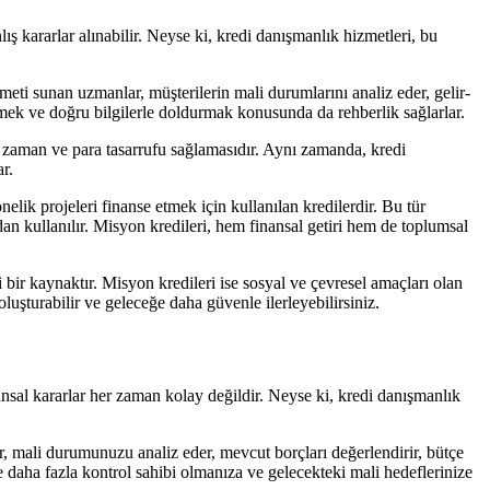
ş kararlar alınabilir. Neyse ki, kredi danışmanlık hizmetleri, bu
meti sunan uzmanlar, müşterilerin mali durumlarını analiz eder, gelir-
emek ve doğru bilgilerle doldurmak konusunda da rehberlik sağlarlar.
a zaman ve para tasarrufu sağlamasıdır. Aynı zamanda, kredi
ar.
elik projeleri finanse etmek için kullanılan kredilerdir. Bu tür
ndan kullanılır. Misyon kredileri, hem finansal getiri hem de toplumsal
 bir kaynaktır. Misyon kredileri ise sosyal ve çevresel amaçları olan
luşturabilir ve geleceğe daha güvenle ilerleyebilirsiniz.
ansal kararlar her zaman kolay değildir. Neyse ki, kredi danışmanlık
r, mali durumunuzu analiz eder, mevcut borçları değerlendirir, bütçe
e daha fazla kontrol sahibi olmanıza ve gelecekteki mali hedeflerinize