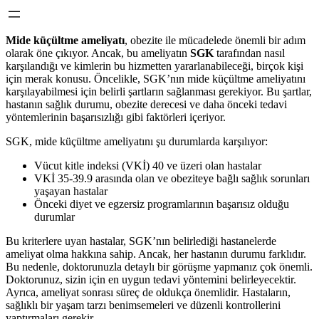
Mide küçültme ameliyatı
, obezite ile mücadelede önemli bir adım
olarak öne çıkıyor. Ancak, bu ameliyatın
SGK
tarafından nasıl
karşılandığı ve kimlerin bu hizmetten yararlanabileceği, birçok kişi
için merak konusu. Öncelikle, SGK’nın mide küçültme ameliyatını
karşılayabilmesi için belirli şartların sağlanması gerekiyor. Bu şartlar,
hastanın sağlık durumu, obezite derecesi ve daha önceki tedavi
yöntemlerinin başarısızlığı gibi faktörleri içeriyor.
SGK, mide küçültme ameliyatını şu durumlarda karşılıyor:
Vücut kitle indeksi (VKİ) 40 ve üzeri olan hastalar
VKİ 35-39.9 arasında olan ve obeziteye bağlı sağlık sorunları
yaşayan hastalar
Önceki diyet ve egzersiz programlarının başarısız olduğu
durumlar
Bu kriterlere uyan hastalar, SGK’nın belirlediği hastanelerde
ameliyat olma hakkına sahip. Ancak, her hastanın durumu farklıdır.
Bu nedenle, doktorunuzla detaylı bir görüşme yapmanız çok önemli.
Doktorunuz, sizin için en uygun tedavi yöntemini belirleyecektir.
Ayrıca, ameliyat sonrası süreç de oldukça önemlidir. Hastaların,
sağlıklı bir yaşam tarzı benimsemeleri ve düzenli kontrollerini
yaptırmaları gerekir.