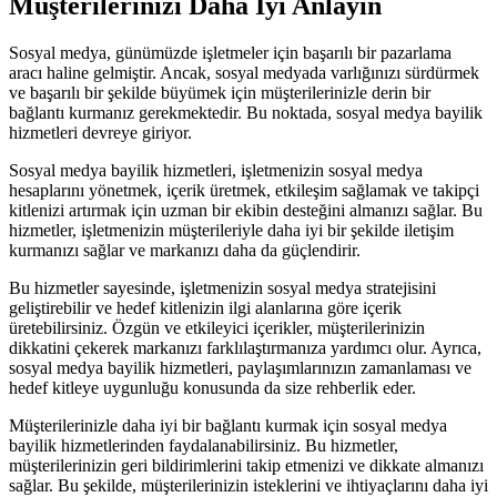
Müşterilerinizi Daha İyi Anlayın
Sosyal medya, günümüzde işletmeler için başarılı bir pazarlama
aracı haline gelmiştir. Ancak, sosyal medyada varlığınızı sürdürmek
ve başarılı bir şekilde büyümek için müşterilerinizle derin bir
bağlantı kurmanız gerekmektedir. Bu noktada, sosyal medya bayilik
hizmetleri devreye giriyor.
Sosyal medya bayilik hizmetleri, işletmenizin sosyal medya
hesaplarını yönetmek, içerik üretmek, etkileşim sağlamak ve takipçi
kitlenizi artırmak için uzman bir ekibin desteğini almanızı sağlar. Bu
hizmetler, işletmenizin müşterileriyle daha iyi bir şekilde iletişim
kurmanızı sağlar ve markanızı daha da güçlendirir.
Bu hizmetler sayesinde, işletmenizin sosyal medya stratejisini
geliştirebilir ve hedef kitlenizin ilgi alanlarına göre içerik
üretebilirsiniz. Özgün ve etkileyici içerikler, müşterilerinizin
dikkatini çekerek markanızı farklılaştırmanıza yardımcı olur. Ayrıca,
sosyal medya bayilik hizmetleri, paylaşımlarınızın zamanlaması ve
hedef kitleye uygunluğu konusunda da size rehberlik eder.
Müşterilerinizle daha iyi bir bağlantı kurmak için sosyal medya
bayilik hizmetlerinden faydalanabilirsiniz. Bu hizmetler,
müşterilerinizin geri bildirimlerini takip etmenizi ve dikkate almanızı
sağlar. Bu şekilde, müşterilerinizin isteklerini ve ihtiyaçlarını daha iyi