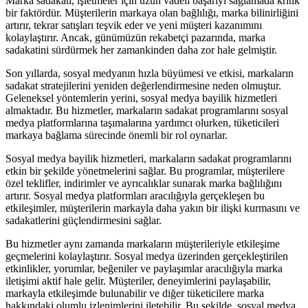
Marka sadakati, işletmeler için uzun vadeli başarıyı sağlamada kritik
bir faktördür. Müşterilerin markaya olan bağlılığı, marka bilinirliğini
artırır, tekrar satışları teşvik eder ve yeni müşteri kazanımını
kolaylaştırır. Ancak, günümüzün rekabetçi pazarında, marka
sadakatini sürdürmek her zamankinden daha zor hale gelmiştir.
Son yıllarda, sosyal medyanın hızla büyümesi ve etkisi, markaların
sadakat stratejilerini yeniden değerlendirmesine neden olmuştur.
Geleneksel yöntemlerin yerini, sosyal medya bayilik hizmetleri
almaktadır. Bu hizmetler, markaların sadakat programlarını sosyal
medya platformlarına taşımalarına yardımcı olurken, tüketicileri
markaya bağlama sürecinde önemli bir rol oynarlar.
Sosyal medya bayilik hizmetleri, markaların sadakat programlarını
etkin bir şekilde yönetmelerini sağlar. Bu programlar, müşterilere
özel teklifler, indirimler ve ayrıcalıklar sunarak marka bağlılığını
artırır. Sosyal medya platformları aracılığıyla gerçekleşen bu
etkileşimler, müşterilerin markayla daha yakın bir ilişki kurmasını ve
sadakatlerini güçlendirmesini sağlar.
Bu hizmetler aynı zamanda markaların müşterileriyle etkileşime
geçmelerini kolaylaştırır. Sosyal medya üzerinden gerçekleştirilen
etkinlikler, yorumlar, beğeniler ve paylaşımlar aracılığıyla marka
iletişimi aktif hale gelir. Müşteriler, deneyimlerini paylaşabilir,
markayla etkileşimde bulunabilir ve diğer tüketicilere marka
hakkındaki olumlu izlenimlerini iletebilir. Bu şekilde, sosyal medya