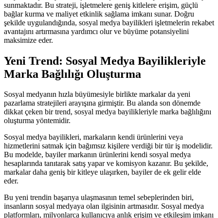
sunmaktadır. Bu strateji, işletmelere geniş kitlelere erişim, güçlü
bağlar kurma ve maliyet etkinlik sağlama imkanı sunar. Doğru
şekilde uygulandığında, sosyal medya bayilikleri işletmelerin rekabet
avantajını artırmasına yardımcı olur ve büyüme potansiyelini
maksimize eder.
Yeni Trend: Sosyal Medya Bayilikleriyle
Marka Bağlılığı Oluşturma
Sosyal medyanın hızla büyümesiyle birlikte markalar da yeni
pazarlama stratejileri arayışına girmiştir. Bu alanda son dönemde
dikkat çeken bir trend, sosyal medya bayilikleriyle marka bağlılığını
oluşturma yöntemidir.
Sosyal medya bayilikleri, markaların kendi ürünlerini veya
hizmetlerini satmak için bağımsız kişilere verdiği bir tür iş modelidir.
Bu modelde, bayiler markanın ürünlerini kendi sosyal medya
hesaplarında tanıtarak satış yapar ve komisyon kazanır. Bu şekilde,
markalar daha geniş bir kitleye ulaşırken, bayiler de ek gelir elde
eder.
Bu yeni trendin başarıya ulaşmasının temel sebeplerinden biri,
insanların sosyal medyaya olan ilgisinin artmasıdır. Sosyal medya
platformları, milyonlarca kullanıcıya anlık erişim ve etkileşim imkanı