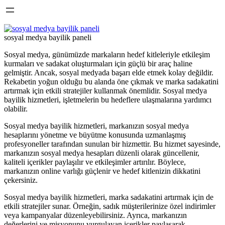
sosyal medya bayilik paneli
Sosyal medya, günümüzde markaların hedef kitleleriyle etkileşim
kurmaları ve sadakat oluşturmaları için güçlü bir araç haline
gelmiştir. Ancak, sosyal medyada başarı elde etmek kolay değildir.
Rekabetin yoğun olduğu bu alanda öne çıkmak ve marka sadakatini
artırmak için etkili stratejiler kullanmak önemlidir. Sosyal medya
bayilik hizmetleri, işletmelerin bu hedeflere ulaşmalarına yardımcı
olabilir.
Sosyal medya bayilik hizmetleri, markanızın sosyal medya
hesaplarını yönetme ve büyütme konusunda uzmanlaşmış
profesyoneller tarafından sunulan bir hizmettir. Bu hizmet sayesinde,
markanızın sosyal medya hesapları düzenli olarak güncellenir,
kaliteli içerikler paylaşılır ve etkileşimler artırılır. Böylece,
markanızın online varlığı güçlenir ve hedef kitlenizin dikkatini
çekersiniz.
Sosyal medya bayilik hizmetleri, marka sadakatini artırmak için de
etkili stratejiler sunar. Örneğin, sadık müşterilerinize özel indirimler
veya kampanyalar düzenleyebilirsiniz. Ayrıca, markanızın
değerlerini ve misyonunu vurgulayan içerikler paylaşarak,