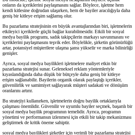
onların da içeriklerini paylaşmasını sağlar. Böylece, işletme hem
kendi kitlesine doğrudan ulaşırken, hem de bayiler aracılığıyla daha
geniş bir kitleye erişim sağlamış olur.
Bu pazarlama stratejisinin en büyük avantajlarından biri, işletmelerin
etkileyici içeriklerle güçlü bağlar kurabilmesidir. Etkili bir sosyal
medya bayilik programı, sadık takipçilerin markayı savunmasını ve
içeriklerini paylaşmasını teşvik eder. Böylelikle, şirketin görünürlüğü
artar, potansiyel müşterilere ulaşma şansı yükselir ve marka bilinirliği
genişler.
Ayrıca, sosyal medya bayilikleri işletmelere maliyet etkin bir
pazarlama stratejisi sunar. Geleneksel reklam yöntemleriyle
kıyaslandığında daha düşük bir bütçeyle daha geniş bir kitleye
erişim sağlanabilir. Bayilerin organik olarak paylaştığı içerikler,
güvenilirlik ve samimiyet sağlayarak müşteri sadakati ve dönüşüm
oranlarını artırır.
Bu stratejiyi kullanırken, işletmelerin doğru bayilik ortaklarıyla
çalışması önemlidir. Güvenilir ve uyumlu bayiler seçmek, başarılı bir
sosyal medya bayilik programının temelidir. Ayrıca, programın
yönetimi ve performansın izlenmesi için etkili bir takip mekanizması
geliştirmek de kritik öneme sahiptir.
sosyal medya bayilikleri şirketler için verimli bir pazarlama stratejisi