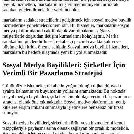
bayilik hizmetleri, markaların müşteri memnuniyetini artırarak
sadakati güçlendirmelerine yardımcı olur.
markaların sadakat stratejilerini geliştirmek için sosyal medya bayilik
hizmetlerine yönelmeleri önemlidir. Bu hizmetler, markaların sosyal
medya platformlarında aktif olarak var olmalarını sağlar ve
müşterilerle doğrudan iletişim kurmalarını kolaylaştırır. Marka
sadakatinin güçlendirilmesi, rekabetçi pazarda ayakta kalma ve
büyüme için kritik öneme sahiptir. Sosyal medya bayilik hizmetleri,
markalara bu hedefe ulaşmada yeni bir yol sunmaktadır.
Sosyal Medya Bayilikleri: Şirketler İçin
Verimli Bir Pazarlama Stratejisi
Günümüzde işletmeler, rekabetin yoğun olduğu dijital dünyada
ayakta kalmanın ve büyümenin yollarını aramaktadır. Bu noktada
sosyal medya bayilikleri, şirketler için oldukça verimli bir pazarlama
stratejisi olarak öne çıkmaktadır. Sosyal medya platformları, geniş
kitlelere erişim imkanı sunmasıyla işletmelere benzersiz bir fırsat
sunuyor.
Sosyal medya bayilikleri, şirketlerin ürün veya hizmetlerini kendi
takipçileriyle paylaşmalarına olanak sağlayan bir ortaklık modelidir.
Bu modelde, işletme sosyal medya hesaplarını bayilere açarak