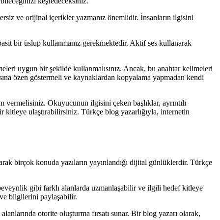
ebileceğinizi keşfedeceksiniz.
rsiz ve orijinal içerikler yazmanız önemlidir. İnsanların ilgisini
asit bir üslup kullanmanız gerekmektedir. Aktif ses kullanarak
eleri uygun bir şekilde kullanmalısınız. Ancak, bu anahtar kelimeleri
olmasına özen göstermeli ve kaynaklardan kopyalama yapmadan kendi
em vermelisiniz. Okuyucunun ilgisini çeken başlıklar, ayrıntılı
r kitleye ulaştırabilirsiniz. Türkçe blog yazarlığıyla, internetin
arak birçok konuda yazıların yayınlandığı dijital günlüklerdir. Türkçe
veynlik gibi farklı alanlarda uzmanlaşabilir ve ilgili hedef kitleye
 bilgilerini paylaşabilir.
lanlarında otorite oluşturma fırsatı sunar. Bir blog yazarı olarak,