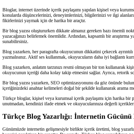
Bloglar, internet üzerinde içerik paylaşımı yapılan kişisel veya kurums
konularda düşüncelerinizi, deneyimlerinizi, bilgilerinizi ve ilgi alanl
fikirlerinizi yaymak için de harika bir araçtır.
Bir blog yazısı oluştururken dikkate almanız gereken bazı önemli nokta
yazacağınızı belirlemek önemlidir. Ardından, kapsamlı bir araştırma ya
sunabilirsiniz.
Blog yazarken, her paragrafta okuyucunun dikkatini çekecek ayrıntılı ve
yazmalısınız. Aktif ses kullanmak, okuyucuların daha iyi bağlantı kurma
Blog yazarken, anlatım tarzınızı resmi olmayan bir ton kullanarak kişise
okuyucunun içeriği daha kolay takip etmesini sağlar. Ayrıca, retorik sor
Bir blog yazısı yazarken, SEO optimizasyonunu da göz önünde bulundurma
içeriğinizdeki anahtar kelimeleri doğal bir şekilde kullanarak arama mo
Türkçe bloglar, kişisel veya kurumsal içerik paylaşımı için harika bi
unutmadan, kendinizi ifade etmek ve okuyucularınıza değerli içerikler
Türkçe Blog Yazarlığı: İnternetin Gücünü
Günümüzde internetin gelişmesiyle birlikte içerik üretimi, blog yazarlı