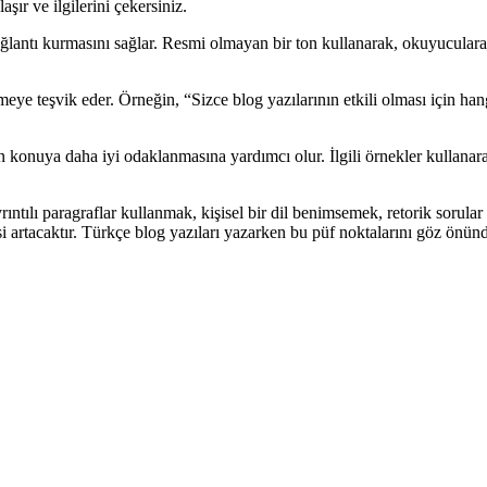
şır ve ilgilerini çekersiniz.
bağlantı kurmasını sağlar. Resmi olmayan bir ton kullanarak, okuyuculara
ye teşvik eder. Örneğin, “Sizce blog yazılarının etkili olması için hang
rın konuya daha iyi odaklanmasına yardımcı olur. İlgili örnekler kullanar
yrıntılı paragraflar kullanmak, kişisel bir dil benimsemek, retorik sorul
i artacaktır. Türkçe blog yazıları yazarken bu püf noktalarını göz önünde