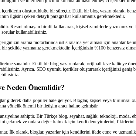
 olduğunu ve internetin gücünü kullanarak nasıl etkileyici içerikler üret
eriklerin oluşturulduğu bir süreçtir. Etkili bir blog yazarı olarak, benze
unun ilgisini çeken detaylı paragraflar kullanmanız gerekmektedir.
idir. Resmi olmayan bir dil kullanarak, kişisel zamirlerle yazmanız ve b
sorular kullanabilirsiniz.
iğinizin arama motorlarında üst sıralarda yer alması için anahtar kelim
akıcı bir şekilde yazmanız gerekmektedir. İçeriğinizin %100 benzersiz 
üretme sanatıdır. Etkili bir blog yazarı olarak, orijinallik ve kaliteye ön
rabilirsiniz. Ayrıca, SEO uyumlu içerikler oluşturarak içeriğinizi geniş bi
bilirsiniz.
 ve Neden Önemlidir?
ar giderek daha popüler hale geliyor. Bloglar, kişisel veya kurumsal ol
na yönelik önemli bir iletişim aracı haline gelmiştir.
siyeline sahiptir. Bir Türkçe blog, seyahat, sağlık, teknoloji, moda, ebe
sini çekmek ve onlara değer katmak için kendi deneyimlerini, fikirlerini ve
r. İlk olarak, bloglar, yazarlar için kendilerini ifade etme ve uzmanlık a