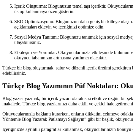
İçerik Oluşturma: Blogunuzun temel taşı içeriktir. Okuyucularınızın
üslup kullanmaya özen gösterin.
SEO Optimizasyonu: Blogunuzun daha geniş bir kitleye ulaşmas
açıklamaları ekleyin ve içeriğinizi optimize edin.
Sosyal Medya Tanıtımı: Blogunuzu tanıtmak için sosyal medyayı 
ulaşabilirsiniz.
Etkileşim ve Yorumlar: Okuyucularınızla etkileşimde bulunun ve
okuyucu tabanınızın artmasına yardımcı olacaktır.
Türkçe bir blog oluşturmak, sabır ve düzenli içerik üretimi gerektiren b
edebilirsiniz.
Türkçe Blog Yazımının Püf Noktaları: Okuy
Blog yazısı yazmak, bir içerik yazarı olarak sizi etkili ve özgün bir 
makalede, Türkçe blog yazılarınızı daha etkili ve çekici hale getirmeni
Okuyucularınızla bağlantı kurarken, onların dikkatini çekmeye odaklan
Yöntemle Blog Yazarak Patlamayı Sağlayın” gibi bir başlık, okuyucunu
İçeriğinizde ayrıntılı paragraflar kullanmak, okuyucularınızın konuyu da