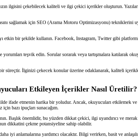
 ilgisini çekebilecek kaliteli ve ilgi çekici içerikler oluşturun. Yazıları
ını sağlamak için SEO (Arama Motoru Optimizasyonu) tekniklerini uygu
etkin bir şekilde kullanın. Facebook, Instagram, Twitter gibi platform
 yorumları teşvik edin. Sorular sorarak veya tartışmalara katılarak ok
ir süreçtir. İlginizi çekecek konular üzerine odaklanarak, kaliteli içerik
ucuları Etkileyen İçerikler Nasıl Üretilir?
şekilde ifade etmenin harika bir yoludur. Ancak, okuyucuları etkilemek 
z için bazı ipuçları sunacağım.
ın. Başlık önemlidir, bu yüzden dikkat çekici, ilgi uyandırıcı ve merak 
n dikkatini çekme potansiyeline sahip olabilir.
ha iyi anlamalarına yardımcı olacaktır. Bilgi verirken, basit ve anlaşılı