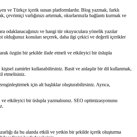
leyen ve Türkçe içerik sunan platformlardır. Blog yazmak, farklı
ak, çevrimiçi varlığınızı artırmak, okurlarınızla bağlantı kurmak ve
lara odaklanacağınızı ve hangi tür okuyuculara yönelik yazılar
i olduğunuz konuları seçerek, daha ilgi çekici ve değerli içerikler
rak özgün bir şekilde ifade etmeli ve etkileyici bir üslupla
şisel zamirler kullanabilirsiniz. Basit ve anlaşılır bir dil kullanmak,
l etmelisiniz.
inleştirmek için alt başlıklar oluşturabilirsiniz. Ayrıca,
n ve etkileyici bir üslupla yazmalısınız. SEO optimizasyonunu
z.
arlığı da bu alanda etkili ve yetkin bir şekilde içerik oluşturma