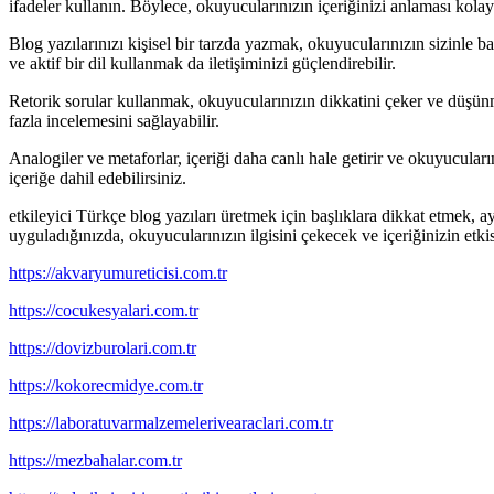
ifadeler kullanın. Böylece, okuyucularınızın içeriğinizi anlaması kolayla
Blog yazılarınızı kişisel bir tarzda yazmak, okuyucularınızın sizinle 
ve aktif bir dil kullanmak da iletişiminizi güçlendirebilir.
Retorik sorular kullanmak, okuyucularınızın dikkatini çeker ve düşünme
fazla incelemesini sağlayabilir.
Analogiler ve metaforlar, içeriği daha canlı hale getirir ve okuyucula
içeriğe dahil edebilirsiniz.
etkileyici Türkçe blog yazıları üretmek için başlıklara dikkat etmek, a
uyguladığınızda, okuyucularınızın ilgisini çekecek ve içeriğinizin etkis
https://akvaryumureticisi.com.tr
https://cocukesyalari.com.tr
https://dovizburolari.com.tr
https://kokorecmidye.com.tr
https://laboratuvarmalzemelerivearaclari.com.tr
https://mezbahalar.com.tr