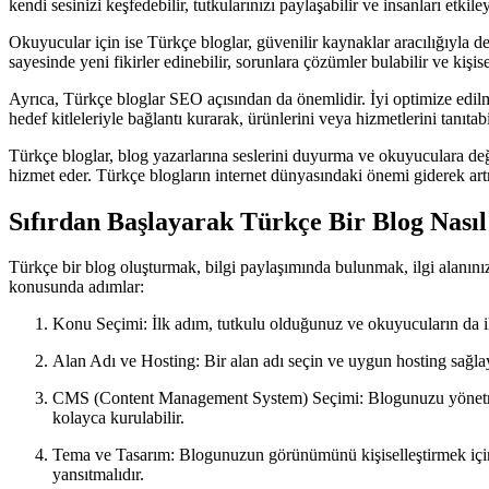
kendi sesinizi keşfedebilir, tutkularınızı paylaşabilir ve insanları etkiley
Okuyucular için ise Türkçe bloglar, güvenilir kaynaklar aracılığıyla değ
sayesinde yeni fikirler edinebilir, sorunlara çözümler bulabilir ve kişise
Ayrıca, Türkçe bloglar SEO açısından da önemlidir. İyi optimize edilmi
hedef kitleleriyle bağlantı kurarak, ürünlerini veya hizmetlerini tanıtabi
Türkçe bloglar, blog yazarlarına seslerini duyurma ve okuyuculara değe
hizmet eder. Türkçe blogların internet dünyasındaki önemi giderek art
Sıfırdan Başlayarak Türkçe Bir Blog Nası
Türkçe bir blog oluşturmak, bilgi paylaşımında bulunmak, ilgi alanınızd
konusunda adımlar:
Konu Seçimi: İlk adım, tutkulu olduğunuz ve okuyucuların da il
Alan Adı ve Hosting: Bir alan adı seçin ve uygun hosting sağlayı
CMS (Content Management System) Seçimi: Blogunuzu yönetmek iç
kolayca kurulabilir.
Tema ve Tasarım: Blogunuzun görünümünü kişiselleştirmek için bi
yansıtmalıdır.