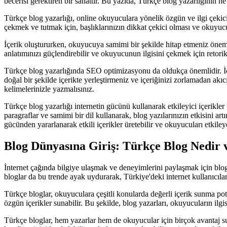
becerisi gerektiren bir sanattır. Bu yazıda, Türkçe blog yazarlığının ne
Türkçe blog yazarlığı, online okuyuculara yönelik özgün ve ilgi çekici iç
çekmek ve tutmak için, başlıklarınızın dikkat çekici olması ve okuyuc
İçerik oluştururken, okuyucuya samimi bir şekilde hitap etmeniz öneml
anlatımınızı güçlendirebilir ve okuyucunun ilgisini çekmek için retorik 
Türkçe blog yazarlığında SEO optimizasyonu da oldukça önemlidir. İçer
doğal bir şekilde içerikte yerleştirmeniz ve içeriğinizi zorlamadan 
kelimelerinizle yazmalısınız.
Türkçe blog yazarlığı internetin gücünü kullanarak etkileyici içerikler 
paragraflar ve samimi bir dil kullanarak, blog yazılarınızın etkisini artı
gücünden yararlanarak etkili içerikler üretebilir ve okuyucuları etkileye
Blog Dünyasına Giriş: Türkçe Blog Nedir
İnternet çağında bilgiye ulaşmak ve deneyimlerini paylaşmak için blogl
bloglar da bu trende ayak uydurarak, Türkiye'deki internet kullanıcıları
Türkçe bloglar, okuyuculara çeşitli konularda değerli içerik sunma potan
özgün içerikler sunabilir. Bu şekilde, blog yazarları, okuyucuların ilgi
Türkçe bloglar, hem yazarlar hem de okuyucular için birçok avantaj suna