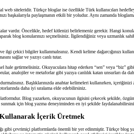
al web siteleridir. Türkçe bloglar ise özellikle Türk kullanıcıları hedef
arınızı başkalarıyla paylaşmanın etkili bir yoludur. Aynı zamanda bloglam
lar vardır. Öncelikle, hedef kitlenizi belirlemeniz gerekir. Hangi konu
parak blog konularınızı seçmelisiniz. İlgilendiğiniz veya uzmanlık sahib
 ilgi çekici bilgiler kullanmalısınız. Kendi kelime dağarcığınızı kullana
sını sağlar ve yazıyı canlı tutar.
l hale getirmelisiniz. Okuyuculara hitap ederken “sen” veya “biz” gibi ki
ular, analojiler ve metaforlar gibi yazıya canlılık katan unsurları da dahi
lısınız. Başlıklarınızda anahtar kelimeleri kullanırken, içeriğinizi zeng
torlarında daha iyi sıralama elde edebilirsiniz.
r platformdur. Blog yazarken, okuyucunun ilgisini çekecek şekilde, özgü
 sunmak için blog yazma deneyiminden en iyi şekilde faydalanabilirsini
 Kullanarak İçerik Üretmek
ğı gibi çevrimiçi platformlarda önemli bir yer edinmiştir. Türkçe blog yaz