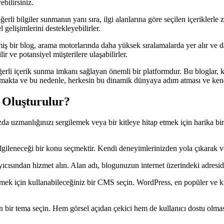
ebilirsiniz.
erli bilgiler sunmanın yanı sıra, ilgi alanlarına göre seçilen içeriklerle
l gelişimlerini destekleyebilirler.
ş bir blog, arama motorlarında daha yüksek sıralamalarda yer alır ve da
lir ve potansiyel müşterilere ulaşabilirler.
rli içerik sunma imkanı sağlayan önemli bir platformdur. Bu bloglar, kiş
makta ve bu nedenle, herkesin bu dinamik dünyaya adım atması ve kendile
l Oluşturulur?
a uzmanlığınızı sergilemek veya bir kitleye hitap etmek için harika bir 
gileneceği bir konu seçmektir. Kendi deneyimlerinizden yola çıkarak v
cısından hizmet alın. Alan adı, blogunuzun internet üzerindeki adresidir
in kullanabileceğiniz bir CMS seçin. WordPress, en popüler ve kullanı
r tema seçin. Hem görsel açıdan çekici hem de kullanıcı dostu olmasına 