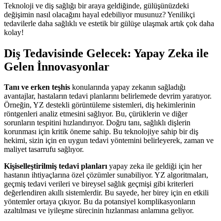
Teknoloji ve diş sağlığı bir araya geldiğinde, gülüşünüzdeki
değişimin nasıl olacağını hayal edebiliyor musunuz? Yenilikçi
tedavilerle daha sağlıklı ve estetik bir gülüşe ulaşmak artık çok daha
kolay!
Diş Tedavisinde Gelecek: Yapay Zeka ile
Gelen İnnovasyonlar
Tanı ve erken teşhis
konularında yapay zekanın sağladığı
avantajlar, hastaların tedavi planlarını belirlemede devrim yaratıyor.
Örneğin, YZ destekli görüntüleme sistemleri, diş hekimlerinin
röntgenleri analiz etmesini sağlıyor. Bu, çürüklerin ve diğer
sorunların tespitini hızlandırıyor. Doğru tanı, sağlıklı dişlerin
korunması için kritik öneme sahip. Bu teknolojiye sahip bir diş
hekimi, sizin için en uygun tedavi yöntemini belirleyerek, zaman ve
maliyet tasarrufu sağlıyor.
Kişiselleştirilmiş tedavi planları
yapay zeka ile geldiği için her
hastanın ihtiyaçlarına özel çözümler sunabiliyor. YZ algoritmaları,
geçmiş tedavi verileri ve bireysel sağlık geçmişi gibi kriterleri
değerlendiren akıllı sistemlerdir. Bu sayede, her birey için en etkili
yöntemler ortaya çıkıyor. Bu da potansiyel komplikasyonların
azaltılması ve iyileşme sürecinin hızlanması anlamına geliyor.