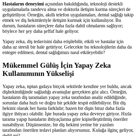
Hastaların deneyimi
açısından bakıldığında, teknoloji destekli
uygulamalarla randevu alma ve doktorla iletişim kurma süreçleri de
geliştiriliyor. Örneğin, akıllı telefon uygulamaları, dental sağlığı takip
etmek ve diş hekimleriyle iletişim kurmak için kullanılıyor. Bu
durum, hastaların süreçlere daha fazla dahil olmalarını sağlıyor;
böylece her şey daha şeffaf hale geliyor.
Yapay zeka, diş tedavisini daha erişilebilir, etkili ve hastalar için
daha az stresli bir hale getiriyor. Gelecekte bu teknolojilerin daha da
entegre edilmesi, dental sağlığımızı nasıl etkileyebilir?
Mükemmel Gülüş İçin Yapay Zeka
Kullanımının Yükselişi
Yapay zeka, tıptan gıdaya birçok sektörde kendine yer buldu, ancak
dişhekimliğinde sağladığı avantajlar gerçekten göz alıcı. Örneğin,
hastaların diş taramaları yapay zeka tarafından analiz edildiğinde,
sorunlar daha hızlı ve doğru bir şekilde tespit edilebiliyor. Bir diş
hekimi olarak her hasta farklıdır; bazen bir dişin biraz daha fazla
ilgiye ihtiyacı olabilir. İşte burada yapay zeka devreye giriyor. Hızla
tarama yapıp hastaların ihtiyaçlarına göre kişiselleştirilmiş öneriler
sunabiliyor. Düşünsenize, bir diş hekimi yerine bir yazılım
tarafından önerilen tedavi planları alıyorsunuz. Kulağa ilginç geliyor,
değil mi?