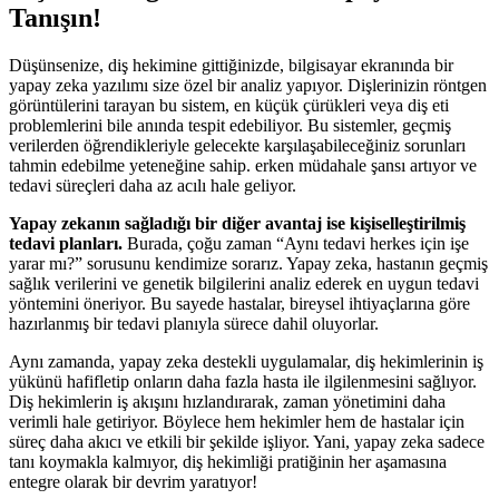
Tanışın!
Düşünsenize, diş hekimine gittiğinizde, bilgisayar ekranında bir
yapay zeka yazılımı size özel bir analiz yapıyor. Dişlerinizin röntgen
görüntülerini tarayan bu sistem, en küçük çürükleri veya diş eti
problemlerini bile anında tespit edebiliyor. Bu sistemler, geçmiş
verilerden öğrendikleriyle gelecekte karşılaşabileceğiniz sorunları
tahmin edebilme yeteneğine sahip. erken müdahale şansı artıyor ve
tedavi süreçleri daha az acılı hale geliyor.
Yapay zekanın sağladığı bir diğer avantaj ise kişiselleştirilmiş
tedavi planları.
Burada, çoğu zaman “Aynı tedavi herkes için işe
yarar mı?” sorusunu kendimize sorarız. Yapay zeka, hastanın geçmiş
sağlık verilerini ve genetik bilgilerini analiz ederek en uygun tedavi
yöntemini öneriyor. Bu sayede hastalar, bireysel ihtiyaçlarına göre
hazırlanmış bir tedavi planıyla sürece dahil oluyorlar.
Aynı zamanda, yapay zeka destekli uygulamalar, diş hekimlerinin iş
yükünü hafifletip onların daha fazla hasta ile ilgilenmesini sağlıyor.
Diş hekimlerin iş akışını hızlandırarak, zaman yönetimini daha
verimli hale getiriyor. Böylece hem hekimler hem de hastalar için
süreç daha akıcı ve etkili bir şekilde işliyor. Yani, yapay zeka sadece
tanı koymakla kalmıyor, diş hekimliği pratiğinin her aşamasına
entegre olarak bir devrim yaratıyor!