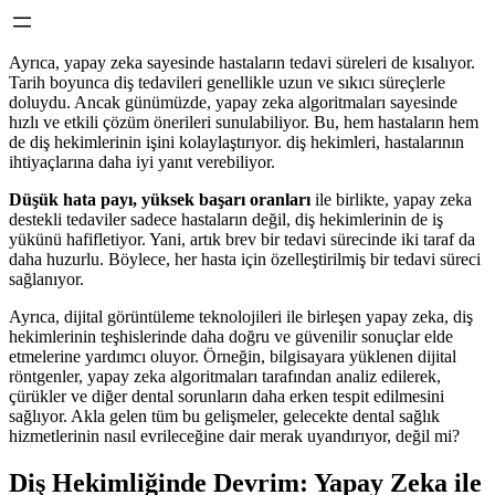
Ayrıca, yapay zeka sayesinde hastaların tedavi süreleri de kısalıyor.
Tarih boyunca diş tedavileri genellikle uzun ve sıkıcı süreçlerle
doluydu. Ancak günümüzde, yapay zeka algoritmaları sayesinde
hızlı ve etkili çözüm önerileri sunulabiliyor. Bu, hem hastaların hem
de diş hekimlerinin işini kolaylaştırıyor. diş hekimleri, hastalarının
ihtiyaçlarına daha iyi yanıt verebiliyor.
Düşük hata payı, yüksek başarı oranları
ile birlikte, yapay zeka
destekli tedaviler sadece hastaların değil, diş hekimlerinin de iş
yükünü hafifletiyor. Yani, artık brev bir tedavi sürecinde iki taraf da
daha huzurlu. Böylece, her hasta için özelleştirilmiş bir tedavi süreci
sağlanıyor.
Ayrıca, dijital görüntüleme teknolojileri ile birleşen yapay zeka, diş
hekimlerinin teşhislerinde daha doğru ve güvenilir sonuçlar elde
etmelerine yardımcı oluyor. Örneğin, bilgisayara yüklenen dijital
röntgenler, yapay zeka algoritmaları tarafından analiz edilerek,
çürükler ve diğer dental sorunların daha erken tespit edilmesini
sağlıyor. Akla gelen tüm bu gelişmeler, gelecekte dental sağlık
hizmetlerinin nasıl evrileceğine dair merak uyandırıyor, değil mi?
Diş Hekimliğinde Devrim: Yapay Zeka ile